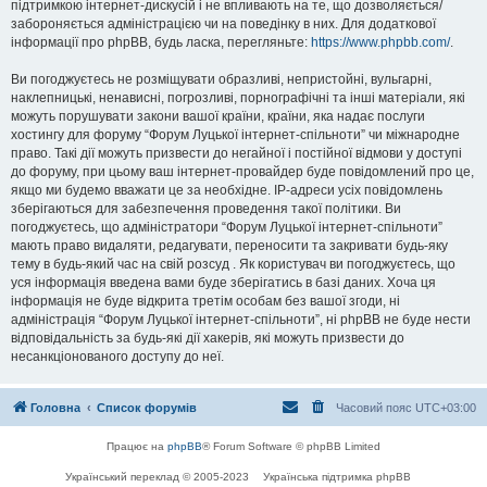
підтримкою інтернет-дискусій і не впливають на те, що дозволяється/
забороняється адміністрацією чи на поведінку в них. Для додаткової
інформації про phpBB, будь ласка, перегляньте:
https://www.phpbb.com/
.
Ви погоджуєтесь не розміщувати образливі, непристойні, вульгарні,
наклепницькі, ненависні, погрозливі, порнографічні та інші матеріали, які
можуть порушувати закони вашої країни, країни, яка надає послуги
хостингу для форуму “Форум Луцької інтернет-спільноти” чи міжнародне
право. Такі дії можуть призвести до негайної і постійної відмови у доступі
до форуму, при цьому ваш інтернет-провайдер буде повідомлений про це,
якщо ми будемо вважати це за необхідне. IP-адреси усіх повідомлень
зберігаються для забезпечення проведення такої політики. Ви
погоджуєтесь, що адміністратори “Форум Луцької інтернет-спільноти”
мають право видаляти, редагувати, переносити та закривати будь-яку
тему в будь-який час на свій розсуд . Як користувач ви погоджуєтесь, що
уся інформація введена вами буде зберігатись в базі даних. Хоча ця
інформація не буде відкрита третім особам без вашої згоди, ні
адміністрація “Форум Луцької інтернет-спільноти”, ні phpBB не буде нести
відповідальність за будь-які дії хакерів, які можуть призвести до
несанкціонованого доступу до неї.
Головна
Список форумів
Часовий пояс
UTC+03:00
Працює на
phpBB
® Forum Software © phpBB Limited
Український переклад © 2005-2023
Українська підтримка phpBB