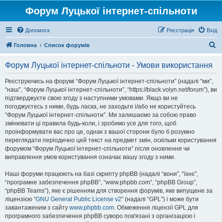
Форум Луцької інтернет-спільноти
Допомога
Реєстрація
Вхід
П
Головна
Список форумів
о
Форум Луцької інтернет-спільноти - Умови використання
ш
у
Реєструючись на форумі “Форум Луцької інтернет-спільноти” (надалі “ми”,
“наш”, “Форум Луцької інтернет-спільноти”, “https://black.volyn.net/forum”), ви
к
підтверджуєте свою згоду з наступними умовами. Якщо ви не
погоджуєтесь з ними, будь ласка, не заходьте і/або не користуйтесь
“Форум Луцької інтернет-спільноти”. Ми залишаємо за собою право
змінювати ці правила будь-коли, і зробимо усе для того, щоб
проінформувати вас про це, однак з вашої сторони було б розумно
переглядати періодично цей текст на предмет змін, оскільки користування
форумом “Форум Луцької інтернет-спільноти” після оновлення чи
виправлення умов користування означає вашу згоду з ними.
Наші форуми працюють на базі скрипту phpBB (надалі “вони”, “їхнє”,
“програмне забезпечення phpBB”, “www.phpbb.com”, “phpBB Group”,
“phpBB Teams”), яке є рішенням для створення форумів, яке випущене за
ліцензією “
GNU General Public License v2
” (надалі “GPL”) і може бути
завантаженим з сайту
www.phpbb.com
. Обмеження ліцензії GPL для
програмного забезпечення phpBB суворо пов'язані з організацією і