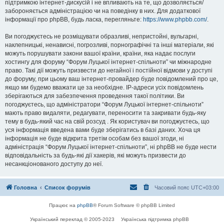
підтримкою інтернет-дискусій і не впливають на те, що дозволяється/
забороняється адміністрацією чи на поведінку в них. Для додаткової
інформації про phpBB, будь ласка, перегляньте:
https://www.phpbb.com/
.
Ви погоджуєтесь не розміщувати образливі, непристойні, вульгарні,
наклепницькі, ненависні, погрозливі, порнографічні та інші матеріали, які
можуть порушувати закони вашої країни, країни, яка надає послуги
хостингу для форуму “Форум Луцької інтернет-спільноти” чи міжнародне
право. Такі дії можуть призвести до негайної і постійної відмови у доступі
до форуму, при цьому ваш інтернет-провайдер буде повідомлений про це,
якщо ми будемо вважати це за необхідне. IP-адреси усіх повідомлень
зберігаються для забезпечення проведення такої політики. Ви
погоджуєтесь, що адміністратори “Форум Луцької інтернет-спільноти”
мають право видаляти, редагувати, переносити та закривати будь-яку
тему в будь-який час на свій розсуд . Як користувач ви погоджуєтесь, що
уся інформація введена вами буде зберігатись в базі даних. Хоча ця
інформація не буде відкрита третім особам без вашої згоди, ні
адміністрація “Форум Луцької інтернет-спільноти”, ні phpBB не буде нести
відповідальність за будь-які дії хакерів, які можуть призвести до
несанкціонованого доступу до неї.
Головна
Список форумів
Часовий пояс
UTC+03:00
Працює на
phpBB
® Forum Software © phpBB Limited
Український переклад © 2005-2023
Українська підтримка phpBB