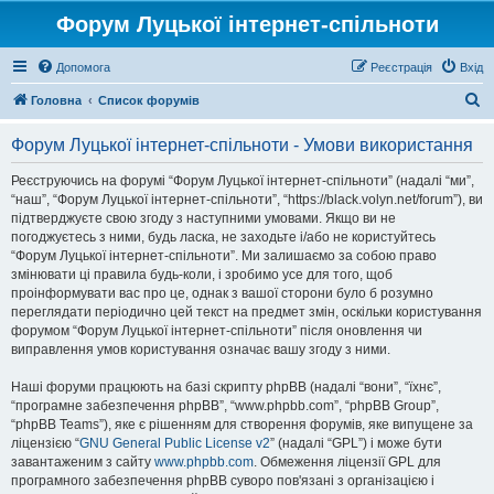
Форум Луцької інтернет-спільноти
Допомога
Реєстрація
Вхід
П
Головна
Список форумів
о
Форум Луцької інтернет-спільноти - Умови використання
ш
у
Реєструючись на форумі “Форум Луцької інтернет-спільноти” (надалі “ми”,
“наш”, “Форум Луцької інтернет-спільноти”, “https://black.volyn.net/forum”), ви
к
підтверджуєте свою згоду з наступними умовами. Якщо ви не
погоджуєтесь з ними, будь ласка, не заходьте і/або не користуйтесь
“Форум Луцької інтернет-спільноти”. Ми залишаємо за собою право
змінювати ці правила будь-коли, і зробимо усе для того, щоб
проінформувати вас про це, однак з вашої сторони було б розумно
переглядати періодично цей текст на предмет змін, оскільки користування
форумом “Форум Луцької інтернет-спільноти” після оновлення чи
виправлення умов користування означає вашу згоду з ними.
Наші форуми працюють на базі скрипту phpBB (надалі “вони”, “їхнє”,
“програмне забезпечення phpBB”, “www.phpbb.com”, “phpBB Group”,
“phpBB Teams”), яке є рішенням для створення форумів, яке випущене за
ліцензією “
GNU General Public License v2
” (надалі “GPL”) і може бути
завантаженим з сайту
www.phpbb.com
. Обмеження ліцензії GPL для
програмного забезпечення phpBB суворо пов'язані з організацією і