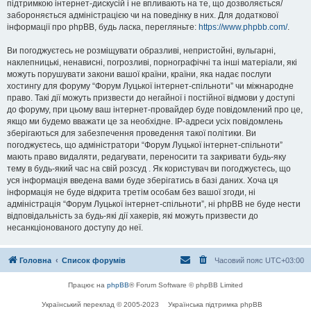
підтримкою інтернет-дискусій і не впливають на те, що дозволяється/
забороняється адміністрацією чи на поведінку в них. Для додаткової
інформації про phpBB, будь ласка, перегляньте:
https://www.phpbb.com/
.
Ви погоджуєтесь не розміщувати образливі, непристойні, вульгарні,
наклепницькі, ненависні, погрозливі, порнографічні та інші матеріали, які
можуть порушувати закони вашої країни, країни, яка надає послуги
хостингу для форуму “Форум Луцької інтернет-спільноти” чи міжнародне
право. Такі дії можуть призвести до негайної і постійної відмови у доступі
до форуму, при цьому ваш інтернет-провайдер буде повідомлений про це,
якщо ми будемо вважати це за необхідне. IP-адреси усіх повідомлень
зберігаються для забезпечення проведення такої політики. Ви
погоджуєтесь, що адміністратори “Форум Луцької інтернет-спільноти”
мають право видаляти, редагувати, переносити та закривати будь-яку
тему в будь-який час на свій розсуд . Як користувач ви погоджуєтесь, що
уся інформація введена вами буде зберігатись в базі даних. Хоча ця
інформація не буде відкрита третім особам без вашої згоди, ні
адміністрація “Форум Луцької інтернет-спільноти”, ні phpBB не буде нести
відповідальність за будь-які дії хакерів, які можуть призвести до
несанкціонованого доступу до неї.
Головна
Список форумів
Часовий пояс
UTC+03:00
Працює на
phpBB
® Forum Software © phpBB Limited
Український переклад © 2005-2023
Українська підтримка phpBB