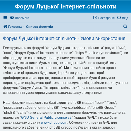
Форум Луцької інтернет-спільноти
Допомога
Реєстрація
Вхід
П
Головна
Список форумів
о
Форум Луцької інтернет-спільноти - Умови використання
ш
у
Реєструючись на форумі “Форум Луцької інтернет-спільноти” (надалі “ми”,
“наш”, “Форум Луцької інтернет-спільноти”, “https://black.volyn.net/forum”), ви
к
підтверджуєте свою згоду з наступними умовами. Якщо ви не
погоджуєтесь з ними, будь ласка, не заходьте і/або не користуйтесь
“Форум Луцької інтернет-спільноти”. Ми залишаємо за собою право
змінювати ці правила будь-коли, і зробимо усе для того, щоб
проінформувати вас про це, однак з вашої сторони було б розумно
переглядати періодично цей текст на предмет змін, оскільки користування
форумом “Форум Луцької інтернет-спільноти” після оновлення чи
виправлення умов користування означає вашу згоду з ними.
Наші форуми працюють на базі скрипту phpBB (надалі “вони”, “їхнє”,
“програмне забезпечення phpBB”, “www.phpbb.com”, “phpBB Group”,
“phpBB Teams”), яке є рішенням для створення форумів, яке випущене за
ліцензією “
GNU General Public License v2
” (надалі “GPL”) і може бути
завантаженим з сайту
www.phpbb.com
. Обмеження ліцензії GPL для
програмного забезпечення phpBB суворо пов'язані з організацією і