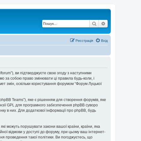
Пошук
Розширений по
Реєстрація
Вхід
t/forum”), ви підтверджуєте свою згоду з наступними
мо за собою право змінювати ці правила будь-коли, і
мет змін, оскільки користування форумом “Форум Луцької
“phpBB Teams”), яке є рішенням для створення форумів, яке
нзії GPL для програмного забезпечення phpBB суворо
інку в них. Для додаткової інформації про phpBB, будь
 які можуть порушувати закони вашої країни, країни, яка
ійної відмови у доступі до форуму, при цьому ваш інтернет-
ня проведення такої політики. Ви погоджуєтесь, що