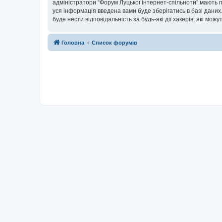
адміністратори “Форум Луцької інтернет-спільноти” мають п
уся інформація введена вами буде зберігатись в базі даних.
буде нести відповідальність за будь-які дії хакерів, які мо
Головна
Список форумів