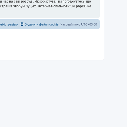
 час на свій розсуд . Як користувач ви погоджуєтесь, що
істрація “Форум Луцької інтернет-спільноти”, ні phpBB не
дміністрацією
Видалити файли cookie
Часовий пояс
UTC+03:00