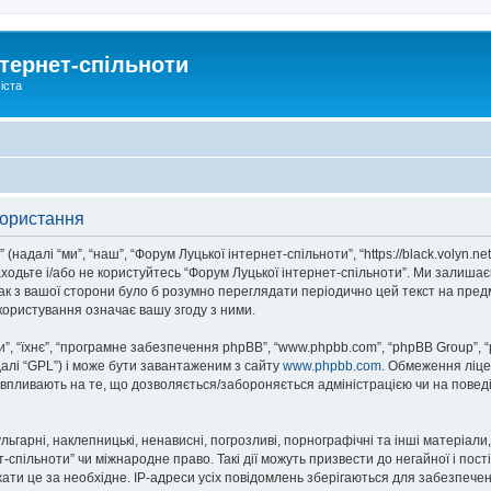
тернет-спільноти
іста
користання
надалі “ми”, “наш”, “Форум Луцької інтернет-спільноти”, “https://black.volyn.ne
аходьте і/або не користуйтесь “Форум Луцької інтернет-спільноти”. Ми залишає
ак з вашої сторони було б розумно переглядати періодично цей текст на пред
користування означає вашу згоду з ними.
, “їхнє”, “програмне забезпечення phpBB”, “www.phpbb.com”, “phpBB Group”, 
далі “GPL”) і може бути завантаженим з сайту
www.phpbb.com
. Обмеження ліце
не впливають на те, що дозволяється/забороняється адміністрацією чи на повед
ьгарні, наклепницькі, ненависні, погрозливі, порнографічні та інші матеріали,
спільноти” чи міжнародне право. Такі дії можуть призвести до негайної і пост
ти це за необхідне. IP-адреси усіх повідомлень зберігаються для забезпечен