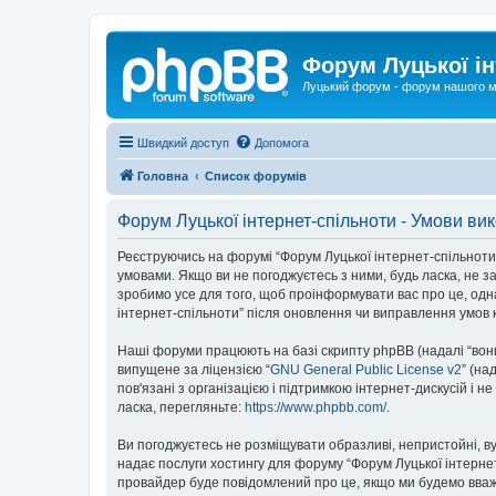
Форум Луцької ін
Луцький форум - форум нашого м
Швидкий доступ
Допомога
Головна
Список форумів
Форум Луцької інтернет-спільноти - Умови ви
Реєструючись на форумі “Форум Луцької інтернет-спільноти” (
умовами. Якщо ви не погоджуєтесь з ними, будь ласка, не з
зробимо усе для того, щоб проінформувати вас про це, одн
інтернет-спільноти” після оновлення чи виправлення умов 
Наші форуми працюють на базі скрипту phpBB (надалі “вони”
випущене за ліцензією “
GNU General Public License v2
” (на
пов'язані з організацією і підтримкою інтернет-дискусій і 
ласка, перегляньте:
https://www.phpbb.com/
.
Ви погоджуєтесь не розміщувати образливі, непристойні, вул
надає послуги хостингу для форуму “Форум Луцької інтернет-
провайдер буде повідомлений про це, якщо ми будемо вважа