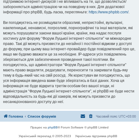
підтримкою інтернет-дискусій і не впливають на те, що дозволяється/
забороняється адміністрацією чи на поведінку в них. Для додаткової
інформації про phpBB, будь ласка, перегляньте:
https://www.phpbb.com/
.
Ви погоджуєтесь не розміщувати образливі, непристойні, вульгарні,
наклепницькі, ненависні, погрозливі, порнографічні та інші матеріали, які
можуть порушувати закони вашої країни, країни, яка надає послуги
хостингу для форуму “Форум Луцької інтернет-спільноти” чи міжнародне
право. Такі дії можуть призвести до негайної і постійної відмови у доступі
до форуму, при цьому ваш інтернет-провайдер буде повідомлений про це,
якщо ми будемо вважати це за необхідне. IP-адреси усіх повідомлень
зберігаються для забезпечення проведення такої політики. Ви
погоджуєтесь, що адміністратори “Форум Луцької інтернет-спільноти”
мають право видаляти, редагувати, переносити та закривати будь-яку
тему в будь-який час на свій розсуд . Як користувач ви погоджуєтесь, що
уся інформація введена вами буде зберігатись в базі даних. Хоча ця
інформація не буде відкрита третім особам без вашої згоди, ні
адміністрація “Форум Луцької інтернет-спільноти”, ні phpBB не буде нести
відповідальність за будь-які дії хакерів, які можуть призвести до
несанкціонованого доступу до неї.
Головна
Список форумів
Часовий пояс
UTC+03:00
Працює на
phpBB
® Forum Software © phpBB Limited
Український переклад © 2005-2023
Українська підтримка phpBB