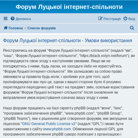
Форум Луцької інтернет-спільноти
Допомога
Реєстрація
Вхід
П
Головна
Список форумів
о
Форум Луцької інтернет-спільноти - Умови використання
ш
у
Реєструючись на форумі “Форум Луцької інтернет-спільноти” (надалі “ми”,
“наш”, “Форум Луцької інтернет-спільноти”, “https://black.volyn.net/forum”), ви
к
підтверджуєте свою згоду з наступними умовами. Якщо ви не
погоджуєтесь з ними, будь ласка, не заходьте і/або не користуйтесь
“Форум Луцької інтернет-спільноти”. Ми залишаємо за собою право
змінювати ці правила будь-коли, і зробимо усе для того, щоб
проінформувати вас про це, однак з вашої сторони було б розумно
переглядати періодично цей текст на предмет змін, оскільки користування
форумом “Форум Луцької інтернет-спільноти” після оновлення чи
виправлення умов користування означає вашу згоду з ними.
Наші форуми працюють на базі скрипту phpBB (надалі “вони”, “їхнє”,
“програмне забезпечення phpBB”, “www.phpbb.com”, “phpBB Group”,
“phpBB Teams”), яке є рішенням для створення форумів, яке випущене за
ліцензією “
GNU General Public License v2
” (надалі “GPL”) і може бути
завантаженим з сайту
www.phpbb.com
. Обмеження ліцензії GPL для
програмного забезпечення phpBB суворо пов'язані з організацією і