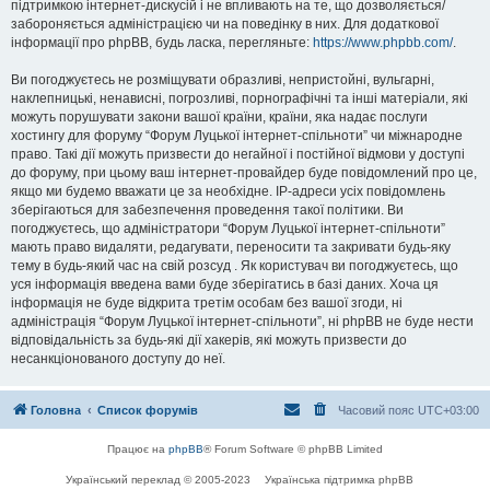
підтримкою інтернет-дискусій і не впливають на те, що дозволяється/
забороняється адміністрацією чи на поведінку в них. Для додаткової
інформації про phpBB, будь ласка, перегляньте:
https://www.phpbb.com/
.
Ви погоджуєтесь не розміщувати образливі, непристойні, вульгарні,
наклепницькі, ненависні, погрозливі, порнографічні та інші матеріали, які
можуть порушувати закони вашої країни, країни, яка надає послуги
хостингу для форуму “Форум Луцької інтернет-спільноти” чи міжнародне
право. Такі дії можуть призвести до негайної і постійної відмови у доступі
до форуму, при цьому ваш інтернет-провайдер буде повідомлений про це,
якщо ми будемо вважати це за необхідне. IP-адреси усіх повідомлень
зберігаються для забезпечення проведення такої політики. Ви
погоджуєтесь, що адміністратори “Форум Луцької інтернет-спільноти”
мають право видаляти, редагувати, переносити та закривати будь-яку
тему в будь-який час на свій розсуд . Як користувач ви погоджуєтесь, що
уся інформація введена вами буде зберігатись в базі даних. Хоча ця
інформація не буде відкрита третім особам без вашої згоди, ні
адміністрація “Форум Луцької інтернет-спільноти”, ні phpBB не буде нести
відповідальність за будь-які дії хакерів, які можуть призвести до
несанкціонованого доступу до неї.
Головна
Список форумів
Часовий пояс
UTC+03:00
Працює на
phpBB
® Forum Software © phpBB Limited
Український переклад © 2005-2023
Українська підтримка phpBB