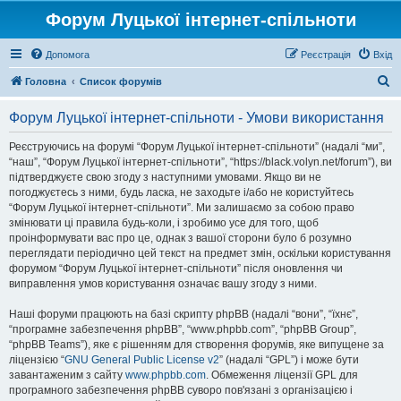
Форум Луцької інтернет-спільноти
Допомога
Реєстрація
Вхід
П
Головна
Список форумів
о
Форум Луцької інтернет-спільноти - Умови використання
ш
у
Реєструючись на форумі “Форум Луцької інтернет-спільноти” (надалі “ми”,
“наш”, “Форум Луцької інтернет-спільноти”, “https://black.volyn.net/forum”), ви
к
підтверджуєте свою згоду з наступними умовами. Якщо ви не
погоджуєтесь з ними, будь ласка, не заходьте і/або не користуйтесь
“Форум Луцької інтернет-спільноти”. Ми залишаємо за собою право
змінювати ці правила будь-коли, і зробимо усе для того, щоб
проінформувати вас про це, однак з вашої сторони було б розумно
переглядати періодично цей текст на предмет змін, оскільки користування
форумом “Форум Луцької інтернет-спільноти” після оновлення чи
виправлення умов користування означає вашу згоду з ними.
Наші форуми працюють на базі скрипту phpBB (надалі “вони”, “їхнє”,
“програмне забезпечення phpBB”, “www.phpbb.com”, “phpBB Group”,
“phpBB Teams”), яке є рішенням для створення форумів, яке випущене за
ліцензією “
GNU General Public License v2
” (надалі “GPL”) і може бути
завантаженим з сайту
www.phpbb.com
. Обмеження ліцензії GPL для
програмного забезпечення phpBB суворо пов'язані з організацією і