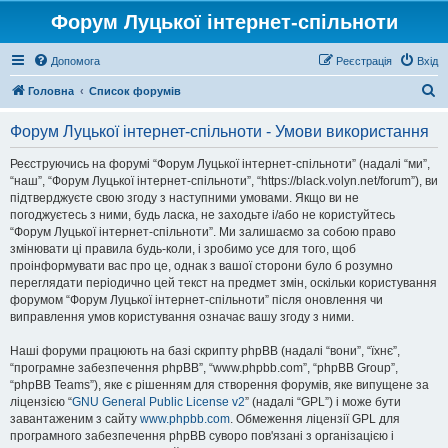
Форум Луцької інтернет-спільноти
Допомога
Реєстрація
Вхід
П
Головна
Список форумів
о
Форум Луцької інтернет-спільноти - Умови використання
ш
у
Реєструючись на форумі “Форум Луцької інтернет-спільноти” (надалі “ми”,
“наш”, “Форум Луцької інтернет-спільноти”, “https://black.volyn.net/forum”), ви
к
підтверджуєте свою згоду з наступними умовами. Якщо ви не
погоджуєтесь з ними, будь ласка, не заходьте і/або не користуйтесь
“Форум Луцької інтернет-спільноти”. Ми залишаємо за собою право
змінювати ці правила будь-коли, і зробимо усе для того, щоб
проінформувати вас про це, однак з вашої сторони було б розумно
переглядати періодично цей текст на предмет змін, оскільки користування
форумом “Форум Луцької інтернет-спільноти” після оновлення чи
виправлення умов користування означає вашу згоду з ними.
Наші форуми працюють на базі скрипту phpBB (надалі “вони”, “їхнє”,
“програмне забезпечення phpBB”, “www.phpbb.com”, “phpBB Group”,
“phpBB Teams”), яке є рішенням для створення форумів, яке випущене за
ліцензією “
GNU General Public License v2
” (надалі “GPL”) і може бути
завантаженим з сайту
www.phpbb.com
. Обмеження ліцензії GPL для
програмного забезпечення phpBB суворо пов'язані з організацією і