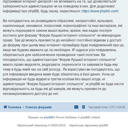
підтримкою інтернет-дискусій і не впливають на те, що дозволяється/
забороняється адміністрацією чи на поведінку в них. Для додаткової
інформації про phpBB, будь ласка, перегляньте:
https://www.phpbb.com/
.
Ви погоджуєтесь не розміщувати образливі, непристойні, вульгарні,
наклепницькі, ненависні, погрозливі, порнографічні та інші матеріали, які
можуть порушувати закони вашої країни, країни, яка надає послуги
хостингу для форуму “Форум Луцької інтернет-спільноти” чи міжнародне
право. Такі дії можуть призвести до негайної і постійної відмови у доступі
до форуму, при цьому ваш інтернет-провайдер буде повідомлений про це,
якщо ми будемо вважати це за необхідне. IP-адреси усіх повідомлень
зберігаються для забезпечення проведення такої політики. Ви
погоджуєтесь, що адміністратори “Форум Луцької інтернет-спільноти”
мають право видаляти, редагувати, переносити та закривати будь-яку
тему в будь-який час на свій розсуд . Як користувач ви погоджуєтесь, що
уся інформація введена вами буде зберігатись в базі даних. Хоча ця
інформація не буде відкрита третім особам без вашої згоди, ні
адміністрація “Форум Луцької інтернет-спільноти”, ні phpBB не буде нести
відповідальність за будь-які дії хакерів, які можуть призвести до
несанкціонованого доступу до неї.
Головна
Список форумів
Часовий пояс
UTC+03:00
Працює на
phpBB
® Forum Software © phpBB Limited
Український переклад © 2005-2023
Українська підтримка phpBB