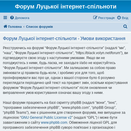
Форум Луцької інтернет-спільноти
Допомога
Реєстрація
Вхід
П
Головна
Список форумів
о
Форум Луцької інтернет-спільноти - Умови використання
ш
у
Реєструючись на форумі “Форум Луцької інтернет-спільноти” (надалі “ми”,
“наш”, “Форум Луцької інтернет-спільноти”, “https://black.volyn.net/forum”), ви
к
підтверджуєте свою згоду з наступними умовами. Якщо ви не
погоджуєтесь з ними, будь ласка, не заходьте і/або не користуйтесь
“Форум Луцької інтернет-спільноти”. Ми залишаємо за собою право
змінювати ці правила будь-коли, і зробимо усе для того, щоб
проінформувати вас про це, однак з вашої сторони було б розумно
переглядати періодично цей текст на предмет змін, оскільки користування
форумом “Форум Луцької інтернет-спільноти” після оновлення чи
виправлення умов користування означає вашу згоду з ними.
Наші форуми працюють на базі скрипту phpBB (надалі “вони”, “їхнє”,
“програмне забезпечення phpBB”, “www.phpbb.com”, “phpBB Group”,
“phpBB Teams”), яке є рішенням для створення форумів, яке випущене за
ліцензією “
GNU General Public License v2
” (надалі “GPL”) і може бути
завантаженим з сайту
www.phpbb.com
. Обмеження ліцензії GPL для
програмного забезпечення phpBB суворо пов'язані з організацією і