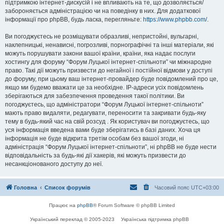
підтримкою інтернет-дискусій і не впливають на те, що дозволяється/
забороняється адміністрацією чи на поведінку в них. Для додаткової
інформації про phpBB, будь ласка, перегляньте:
https://www.phpbb.com/
.
Ви погоджуєтесь не розміщувати образливі, непристойні, вульгарні,
наклепницькі, ненависні, погрозливі, порнографічні та інші матеріали, які
можуть порушувати закони вашої країни, країни, яка надає послуги
хостингу для форуму “Форум Луцької інтернет-спільноти” чи міжнародне
право. Такі дії можуть призвести до негайної і постійної відмови у доступі
до форуму, при цьому ваш інтернет-провайдер буде повідомлений про це,
якщо ми будемо вважати це за необхідне. IP-адреси усіх повідомлень
зберігаються для забезпечення проведення такої політики. Ви
погоджуєтесь, що адміністратори “Форум Луцької інтернет-спільноти”
мають право видаляти, редагувати, переносити та закривати будь-яку
тему в будь-який час на свій розсуд . Як користувач ви погоджуєтесь, що
уся інформація введена вами буде зберігатись в базі даних. Хоча ця
інформація не буде відкрита третім особам без вашої згоди, ні
адміністрація “Форум Луцької інтернет-спільноти”, ні phpBB не буде нести
відповідальність за будь-які дії хакерів, які можуть призвести до
несанкціонованого доступу до неї.
Головна
Список форумів
Часовий пояс
UTC+03:00
Працює на
phpBB
® Forum Software © phpBB Limited
Український переклад © 2005-2023
Українська підтримка phpBB