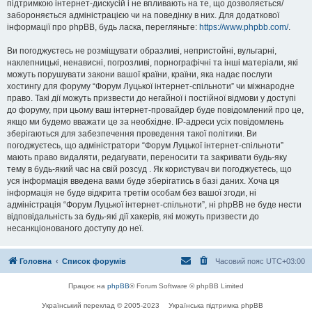
підтримкою інтернет-дискусій і не впливають на те, що дозволяється/
забороняється адміністрацією чи на поведінку в них. Для додаткової
інформації про phpBB, будь ласка, перегляньте:
https://www.phpbb.com/
.
Ви погоджуєтесь не розміщувати образливі, непристойні, вульгарні,
наклепницькі, ненависні, погрозливі, порнографічні та інші матеріали, які
можуть порушувати закони вашої країни, країни, яка надає послуги
хостингу для форуму “Форум Луцької інтернет-спільноти” чи міжнародне
право. Такі дії можуть призвести до негайної і постійної відмови у доступі
до форуму, при цьому ваш інтернет-провайдер буде повідомлений про це,
якщо ми будемо вважати це за необхідне. IP-адреси усіх повідомлень
зберігаються для забезпечення проведення такої політики. Ви
погоджуєтесь, що адміністратори “Форум Луцької інтернет-спільноти”
мають право видаляти, редагувати, переносити та закривати будь-яку
тему в будь-який час на свій розсуд . Як користувач ви погоджуєтесь, що
уся інформація введена вами буде зберігатись в базі даних. Хоча ця
інформація не буде відкрита третім особам без вашої згоди, ні
адміністрація “Форум Луцької інтернет-спільноти”, ні phpBB не буде нести
відповідальність за будь-які дії хакерів, які можуть призвести до
несанкціонованого доступу до неї.
Головна
Список форумів
Часовий пояс
UTC+03:00
Працює на
phpBB
® Forum Software © phpBB Limited
Український переклад © 2005-2023
Українська підтримка phpBB