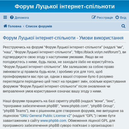
Форум Луцької інтернет-спільноти
Допомога
Реєстрація
Вхід
П
Головна
Список форумів
о
Форум Луцької інтернет-спільноти - Умови використання
ш
у
Реєструючись на форумі “Форум Луцької інтернет-спільноти” (надалі “ми”,
“наш”, “Форум Луцької інтернет-спільноти”, “https://black.volyn.net/forum”), ви
к
підтверджуєте свою згоду з наступними умовами. Якщо ви не
погоджуєтесь з ними, будь ласка, не заходьте і/або не користуйтесь
“Форум Луцької інтернет-спільноти”. Ми залишаємо за собою право
змінювати ці правила будь-коли, і зробимо усе для того, щоб
проінформувати вас про це, однак з вашої сторони було б розумно
переглядати періодично цей текст на предмет змін, оскільки користування
форумом “Форум Луцької інтернет-спільноти” після оновлення чи
виправлення умов користування означає вашу згоду з ними.
Наші форуми працюють на базі скрипту phpBB (надалі “вони”, “їхнє”,
“програмне забезпечення phpBB”, “www.phpbb.com”, “phpBB Group”,
“phpBB Teams”), яке є рішенням для створення форумів, яке випущене за
ліцензією “
GNU General Public License v2
” (надалі “GPL”) і може бути
завантаженим з сайту
www.phpbb.com
. Обмеження ліцензії GPL для
програмного забезпечення phpBB суворо пов'язані з організацією і