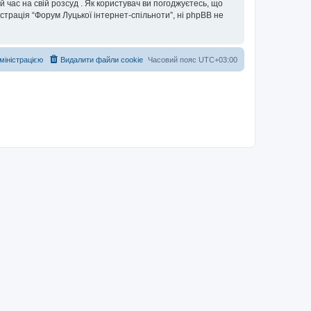
 час на свій розсуд . Як користувач ви погоджуєтесь, що
істрація “Форум Луцької інтернет-спільноти”, ні phpBB не
дміністрацією
Видалити файли cookie
Часовий пояс
UTC+03:00