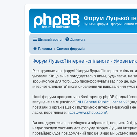
Форум Луцької ін
Луцький форум - форум нашого м
Швидкий доступ
Допомога
Головна
Список форумів
Форум Луцької інтернет-спільноти - Умови ви
Реєструючись на форумі “Форум Луцької інтернет-спільноти” (
умовами. Якщо ви не погоджуєтесь з ними, будь ласка, не з
зробимо усе для того, щоб проінформувати вас про це, одн
інтернет-спільноти” після оновлення чи виправлення умов 
Наші форуми працюють на базі скрипту phpBB (надалі “вони”
випущене за ліцензією “
GNU General Public License v2
” (на
пов'язані з організацією і підтримкою інтернет-дискусій і 
ласка, перегляньте:
https://www.phpbb.com/
.
Ви погоджуєтесь не розміщувати образливі, непристойні, вул
надає послуги хостингу для форуму “Форум Луцької інтернет-
провайдер буде повідомлений про це, якщо ми будемо вважа