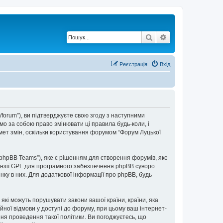
Пошук
Розширений по
Реєстрація
Вхід
t/forum”), ви підтверджуєте свою згоду з наступними
мо за собою право змінювати ці правила будь-коли, і
мет змін, оскільки користування форумом “Форум Луцької
“phpBB Teams”), яке є рішенням для створення форумів, яке
нзії GPL для програмного забезпечення phpBB суворо
інку в них. Для додаткової інформації про phpBB, будь
 які можуть порушувати закони вашої країни, країни, яка
ійної відмови у доступі до форуму, при цьому ваш інтернет-
ня проведення такої політики. Ви погоджуєтесь, що