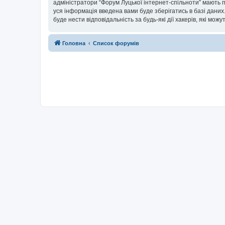
адміністратори “Форум Луцької інтернет-спільноти” мають п
уся інформація введена вами буде зберігатись в базі даних.
буде нести відповідальність за будь-які дії хакерів, які мо
Головна
Список форумів