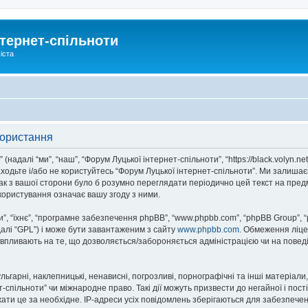
тернет-спільноти
іста
користання
надалі “ми”, “наш”, “Форум Луцької інтернет-спільноти”, “https://black.volyn.ne
аходьте і/або не користуйтесь “Форум Луцької інтернет-спільноти”. Ми залишає
ак з вашої сторони було б розумно переглядати періодично цей текст на пред
користування означає вашу згоду з ними.
, “їхнє”, “програмне забезпечення phpBB”, “www.phpbb.com”, “phpBB Group”, 
далі “GPL”) і може бути завантаженим з сайту
www.phpbb.com
. Обмеження ліце
не впливають на те, що дозволяється/забороняється адміністрацією чи на повед
ьгарні, наклепницькі, ненависні, погрозливі, порнографічні та інші матеріали,
спільноти” чи міжнародне право. Такі дії можуть призвести до негайної і пост
ти це за необхідне. IP-адреси усіх повідомлень зберігаються для забезпечен