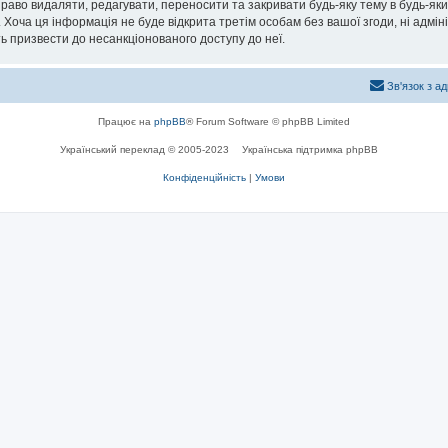
раво видаляти, редагувати, переносити та закривати будь-яку тему в будь-який
 Хоча ця інформація не буде відкрита третім особам без вашої згоди, ні адмін
жуть призвести до несанкціонованого доступу до неї.
Зв'язок з а
Працює на
phpBB
® Forum Software © phpBB Limited
Український переклад © 2005-2023
Українська підтримка phpBB
Конфіденційність
|
Умови