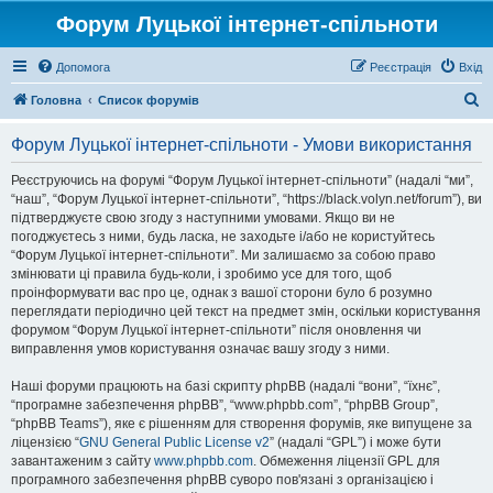
Форум Луцької інтернет-спільноти
Допомога
Реєстрація
Вхід
П
Головна
Список форумів
о
Форум Луцької інтернет-спільноти - Умови використання
ш
у
Реєструючись на форумі “Форум Луцької інтернет-спільноти” (надалі “ми”,
“наш”, “Форум Луцької інтернет-спільноти”, “https://black.volyn.net/forum”), ви
к
підтверджуєте свою згоду з наступними умовами. Якщо ви не
погоджуєтесь з ними, будь ласка, не заходьте і/або не користуйтесь
“Форум Луцької інтернет-спільноти”. Ми залишаємо за собою право
змінювати ці правила будь-коли, і зробимо усе для того, щоб
проінформувати вас про це, однак з вашої сторони було б розумно
переглядати періодично цей текст на предмет змін, оскільки користування
форумом “Форум Луцької інтернет-спільноти” після оновлення чи
виправлення умов користування означає вашу згоду з ними.
Наші форуми працюють на базі скрипту phpBB (надалі “вони”, “їхнє”,
“програмне забезпечення phpBB”, “www.phpbb.com”, “phpBB Group”,
“phpBB Teams”), яке є рішенням для створення форумів, яке випущене за
ліцензією “
GNU General Public License v2
” (надалі “GPL”) і може бути
завантаженим з сайту
www.phpbb.com
. Обмеження ліцензії GPL для
програмного забезпечення phpBB суворо пов'язані з організацією і