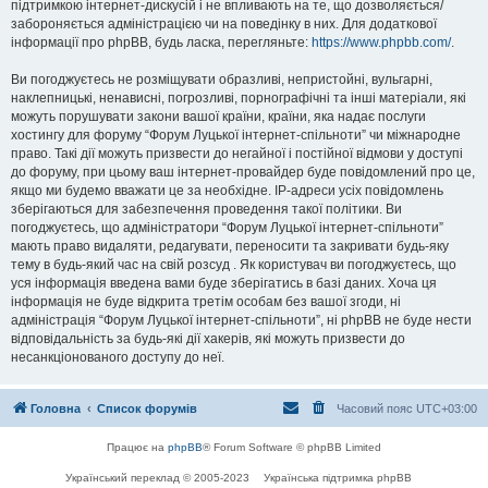
підтримкою інтернет-дискусій і не впливають на те, що дозволяється/
забороняється адміністрацією чи на поведінку в них. Для додаткової
інформації про phpBB, будь ласка, перегляньте:
https://www.phpbb.com/
.
Ви погоджуєтесь не розміщувати образливі, непристойні, вульгарні,
наклепницькі, ненависні, погрозливі, порнографічні та інші матеріали, які
можуть порушувати закони вашої країни, країни, яка надає послуги
хостингу для форуму “Форум Луцької інтернет-спільноти” чи міжнародне
право. Такі дії можуть призвести до негайної і постійної відмови у доступі
до форуму, при цьому ваш інтернет-провайдер буде повідомлений про це,
якщо ми будемо вважати це за необхідне. IP-адреси усіх повідомлень
зберігаються для забезпечення проведення такої політики. Ви
погоджуєтесь, що адміністратори “Форум Луцької інтернет-спільноти”
мають право видаляти, редагувати, переносити та закривати будь-яку
тему в будь-який час на свій розсуд . Як користувач ви погоджуєтесь, що
уся інформація введена вами буде зберігатись в базі даних. Хоча ця
інформація не буде відкрита третім особам без вашої згоди, ні
адміністрація “Форум Луцької інтернет-спільноти”, ні phpBB не буде нести
відповідальність за будь-які дії хакерів, які можуть призвести до
несанкціонованого доступу до неї.
Головна
Список форумів
Часовий пояс
UTC+03:00
Працює на
phpBB
® Forum Software © phpBB Limited
Український переклад © 2005-2023
Українська підтримка phpBB