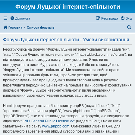
Форум Луцької інтернет-спільноти
Допомога
Реєстрація
Вхід
П
Головна
Список форумів
о
Форум Луцької інтернет-спільноти - Умови використання
ш
у
Реєструючись на форумі “Форум Луцької інтернет-спільноти” (надалі “ми”,
“наш”, “Форум Луцької інтернет-спільноти”, “https://black.volyn.net/forum”), ви
к
підтверджуєте свою згоду з наступними умовами. Якщо ви не
погоджуєтесь з ними, будь ласка, не заходьте і/або не користуйтесь
“Форум Луцької інтернет-спільноти”. Ми залишаємо за собою право
змінювати ці правила будь-коли, і зробимо усе для того, щоб
проінформувати вас про це, однак з вашої сторони було б розумно
переглядати періодично цей текст на предмет змін, оскільки користування
форумом “Форум Луцької інтернет-спільноти” після оновлення чи
виправлення умов користування означає вашу згоду з ними.
Наші форуми працюють на базі скрипту phpBB (надалі “вони”, “їхнє”,
“програмне забезпечення phpBB”, “www.phpbb.com”, “phpBB Group”,
“phpBB Teams”), яке є рішенням для створення форумів, яке випущене за
ліцензією “
GNU General Public License v2
” (надалі “GPL”) і може бути
завантаженим з сайту
www.phpbb.com
. Обмеження ліцензії GPL для
програмного забезпечення phpBB суворо пов'язані з організацією і