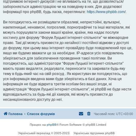
підтримкою інтернет-дискусій і не впливають на те, що дозволяється/
забороняється адміністрацією чи на поведінку в них. Для додаткової
інформації про phpBB, будь ласка, перегляньте:
https://www.phpbb.com/
.
Ви погоджуєтесь не розміщувати образливі, непристойні, вульгарні,
наклепницькі, ненависні, погрозливі, порнографічні та інші матеріали, які
можуть порушувати закони вашої країни, країни, яка надає послуги
хостингу для форуму “Форум Луцької інтернет-спільноти” чи міжнародне
право. Такі дії можуть призвести до негайної і постійної відмови у доступі
до форуму, при цьому ваш інтернет-провайдер буде повідомлений про це,
якщо ми будемо вважати це за необхідне. IP-адреси усіх повідомлень
зберігаються для забезпечення проведення такої політики. Ви
погоджуєтесь, що адміністратори “Форум Луцької інтернет-спільноти”
мають право видаляти, редагувати, переносити та закривати будь-яку
тему в будь-який час на свій розсуд . Як користувач ви погоджуєтесь, що
уся інформація введена вами буде зберігатись в базі даних. Хоча ця
інформація не буде відкрита третім особам без вашої згоди, ні
адміністрація “Форум Луцької інтернет-спільноти”, ні phpBB не буде нести
відповідальність за будь-які дії хакерів, які можуть призвести до
несанкціонованого доступу до неї.
Головна
Список форумів
Часовий пояс
UTC+03:00
Працює на
phpBB
® Forum Software © phpBB Limited
Український переклад © 2005-2023
Українська підтримка phpBB