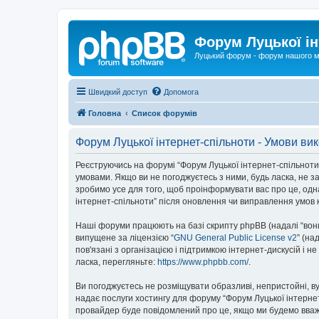
Форум Луцької ін
Луцький форум - форум нашого м
Швидкий доступ
Допомога
Головна
Список форумів
Форум Луцької інтернет-спільноти - Умови ви
Реєструючись на форумі “Форум Луцької інтернет-спільноти” (
умовами. Якщо ви не погоджуєтесь з ними, будь ласка, не з
зробимо усе для того, щоб проінформувати вас про це, одн
інтернет-спільноти” після оновлення чи виправлення умов 
Наші форуми працюють на базі скрипту phpBB (надалі “вони”
випущене за ліцензією “
GNU General Public License v2
” (на
пов'язані з організацією і підтримкою інтернет-дискусій і 
ласка, перегляньте:
https://www.phpbb.com/
.
Ви погоджуєтесь не розміщувати образливі, непристойні, вул
надає послуги хостингу для форуму “Форум Луцької інтернет-
провайдер буде повідомлений про це, якщо ми будемо вважа