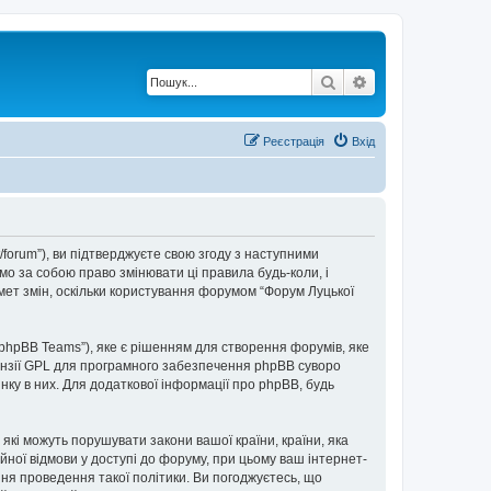
Пошук
Розширений по
Реєстрація
Вхід
t/forum”), ви підтверджуєте свою згоду з наступними
мо за собою право змінювати ці правила будь-коли, і
мет змін, оскільки користування форумом “Форум Луцької
“phpBB Teams”), яке є рішенням для створення форумів, яке
нзії GPL для програмного забезпечення phpBB суворо
інку в них. Для додаткової інформації про phpBB, будь
 які можуть порушувати закони вашої країни, країни, яка
ійної відмови у доступі до форуму, при цьому ваш інтернет-
ня проведення такої політики. Ви погоджуєтесь, що