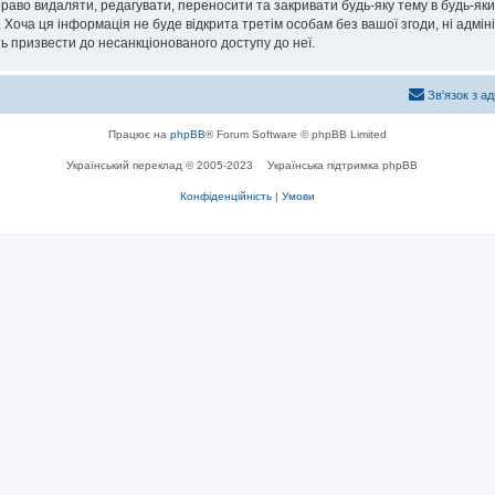
раво видаляти, редагувати, переносити та закривати будь-яку тему в будь-який
 Хоча ця інформація не буде відкрита третім особам без вашої згоди, ні адмін
жуть призвести до несанкціонованого доступу до неї.
Зв'язок з а
Працює на
phpBB
® Forum Software © phpBB Limited
Український переклад © 2005-2023
Українська підтримка phpBB
Конфіденційність
|
Умови