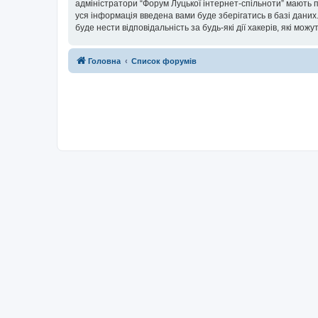
адміністратори “Форум Луцької інтернет-спільноти” мають п
уся інформація введена вами буде зберігатись в базі даних.
буде нести відповідальність за будь-які дії хакерів, які мо
Головна
Список форумів