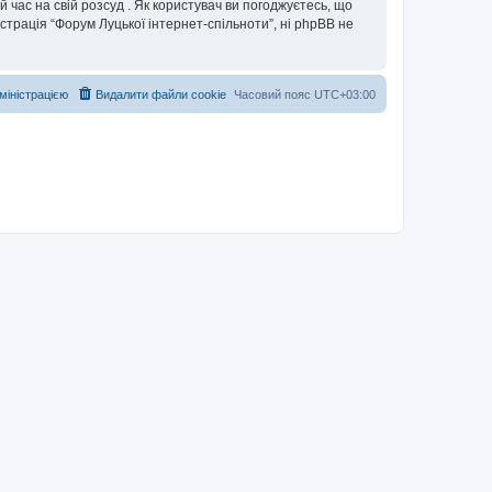
 час на свій розсуд . Як користувач ви погоджуєтесь, що
істрація “Форум Луцької інтернет-спільноти”, ні phpBB не
дміністрацією
Видалити файли cookie
Часовий пояс
UTC+03:00