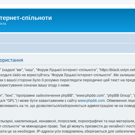
тернет-спільноти
іста
користання
надалі “ми”, “наш”, “Форум Луцької інтернет-спільноти”, “https://black.volyn.ne
аходьте і/або не користуйтесь “Форум Луцької інтернет-спільноти”. Ми залишає
ак з вашої сторони було б розумно переглядати періодично цей текст на пред
користування означає вашу згоду з ними.
, “їхнє”, “програмне забезпечення phpBB”, “www.phpbb.com”, “phpBB Group”, 
далі “GPL”) і може бути завантаженим з сайту
www.phpbb.com
. Обмеження ліце
не впливають на те, що дозволяється/забороняється адміністрацією чи на повед
ьгарні, наклепницькі, ненависні, погрозливі, порнографічні та інші матеріали,
спільноти” чи міжнародне право. Такі дії можуть призвести до негайної і пост
ти це за необхідне. IP-адреси усіх повідомлень зберігаються для забезпечен