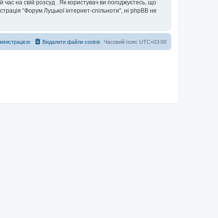
 час на свій розсуд . Як користувач ви погоджуєтесь, що
істрація “Форум Луцької інтернет-спільноти”, ні phpBB не
дміністрацією
Видалити файли cookie
Часовий пояс
UTC+03:00