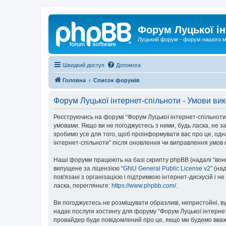
Форум Луцької ін
Луцький форум - форум нашого м
Швидкий доступ
Допомога
Головна
Список форумів
Форум Луцької інтернет-спільноти - Умови ви
Реєструючись на форумі “Форум Луцької інтернет-спільноти” (
умовами. Якщо ви не погоджуєтесь з ними, будь ласка, не з
зробимо усе для того, щоб проінформувати вас про це, одн
інтернет-спільноти” після оновлення чи виправлення умов 
Наші форуми працюють на базі скрипту phpBB (надалі “вони”
випущене за ліцензією “
GNU General Public License v2
” (на
пов'язані з організацією і підтримкою інтернет-дискусій і 
ласка, перегляньте:
https://www.phpbb.com/
.
Ви погоджуєтесь не розміщувати образливі, непристойні, вул
надає послуги хостингу для форуму “Форум Луцької інтернет-
провайдер буде повідомлений про це, якщо ми будемо вважа