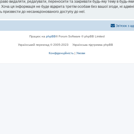
раво видаляти, редагувати, переносити та закривати будь-яку тему в будь-який
 Хоча ця інформація не буде відкрита третім особам без вашої згоди, ні адмін
жуть призвести до несанкціонованого доступу до неї.
Зв'язок з а
Працює на
phpBB
® Forum Software © phpBB Limited
Український переклад © 2005-2023
Українська підтримка phpBB
Конфіденційність
|
Умови