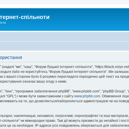
тернет-спільноти
іста
користання
надалі “ми”, “наш”, “Форум Луцької інтернет-спільноти”, “https://black.volyn.ne
аходьте і/або не користуйтесь “Форум Луцької інтернет-спільноти”. Ми залишає
ак з вашої сторони було б розумно переглядати періодично цей текст на пред
користування означає вашу згоду з ними.
, “їхнє”, “програмне забезпечення phpBB”, “www.phpbb.com”, “phpBB Group”, 
далі “GPL”) і може бути завантаженим з сайту
www.phpbb.com
. Обмеження ліце
не впливають на те, що дозволяється/забороняється адміністрацією чи на повед
ьгарні, наклепницькі, ненависні, погрозливі, порнографічні та інші матеріали,
спільноти” чи міжнародне право. Такі дії можуть призвести до негайної і пост
ти це за необхідне. IP-адреси усіх повідомлень зберігаються для забезпечен