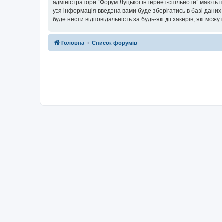
адміністратори “Форум Луцької інтернет-спільноти” мають п
уся інформація введена вами буде зберігатись в базі даних.
буде нести відповідальність за будь-які дії хакерів, які мо
Головна
Список форумів