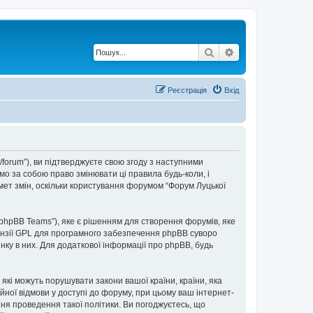
Пошук
Розширений по
Реєстрація
Вхід
t/forum”), ви підтверджуєте свою згоду з наступними
мо за собою право змінювати ці правила будь-коли, і
мет змін, оскільки користування форумом “Форум Луцької
“phpBB Teams”), яке є рішенням для створення форумів, яке
нзії GPL для програмного забезпечення phpBB суворо
інку в них. Для додаткової інформації про phpBB, будь
 які можуть порушувати закони вашої країни, країни, яка
ійної відмови у доступі до форуму, при цьому ваш інтернет-
ня проведення такої політики. Ви погоджуєтесь, що