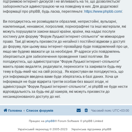
підтримкою інтернет-дискусій і не впливають на те, що дозволяється/
забороняється адміністрацією чи на поведінку в них. Для додаткової
інформації про phpBB, будь ласка, перегляньте:
https://www.phpbb.com/
.
Ви погоджуєтесь не розміщувати образливі, непристойні, вульгарні,
наклепницькі, ненависні, погрозливі, порнографічні та інші матеріали, які
можуть порушувати закони вашої країни, країни, яка надає послуги
хостингу для форуму “Форум Луцької інтернет-спільноти” чи міжнародне
право. Такі дії можуть призвести до негайної і постійної відмови у доступі
до форуму, при цьому ваш інтернет-провайдер буде повідомлений про це,
якщо ми будемо вважати це за необхідне. IP-адреси усіх повідомлень
зберігаються для забезпечення проведення такої політики. Ви
погоджуєтесь, що адміністратори “Форум Луцької інтернет-спільноти”
мають право видаляти, редагувати, переносити та закривати будь-яку
тему в будь-який час на свій розсуд . Як користувач ви погоджуєтесь, що
уся інформація введена вами буде зберігатись в базі даних. Хоча ця
інформація не буде відкрита третім особам без вашої згоди, ні
адміністрація “Форум Луцької інтернет-спільноти”, ні phpBB не буде нести
відповідальність за будь-які дії хакерів, які можуть призвести до
несанкціонованого доступу до неї.
Головна
Список форумів
Часовий пояс
UTC+03:00
Працює на
phpBB
® Forum Software © phpBB Limited
Український переклад © 2005-2023
Українська підтримка phpBB