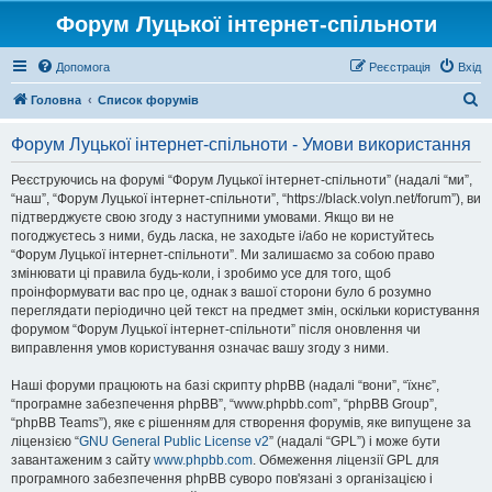
Форум Луцької інтернет-спільноти
Допомога
Реєстрація
Вхід
П
Головна
Список форумів
о
Форум Луцької інтернет-спільноти - Умови використання
ш
у
Реєструючись на форумі “Форум Луцької інтернет-спільноти” (надалі “ми”,
“наш”, “Форум Луцької інтернет-спільноти”, “https://black.volyn.net/forum”), ви
к
підтверджуєте свою згоду з наступними умовами. Якщо ви не
погоджуєтесь з ними, будь ласка, не заходьте і/або не користуйтесь
“Форум Луцької інтернет-спільноти”. Ми залишаємо за собою право
змінювати ці правила будь-коли, і зробимо усе для того, щоб
проінформувати вас про це, однак з вашої сторони було б розумно
переглядати періодично цей текст на предмет змін, оскільки користування
форумом “Форум Луцької інтернет-спільноти” після оновлення чи
виправлення умов користування означає вашу згоду з ними.
Наші форуми працюють на базі скрипту phpBB (надалі “вони”, “їхнє”,
“програмне забезпечення phpBB”, “www.phpbb.com”, “phpBB Group”,
“phpBB Teams”), яке є рішенням для створення форумів, яке випущене за
ліцензією “
GNU General Public License v2
” (надалі “GPL”) і може бути
завантаженим з сайту
www.phpbb.com
. Обмеження ліцензії GPL для
програмного забезпечення phpBB суворо пов'язані з організацією і