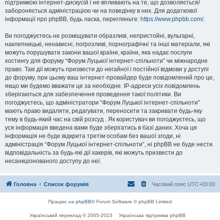
підтримкою інтернет-дискусій і не впливають на те, що дозволяється/
забороняється адміністрацією чи на поведінку в них. Для додаткової
інформації про phpBB, будь ласка, перегляньте:
https://www.phpbb.com/
.
Ви погоджуєтесь не розміщувати образливі, непристойні, вульгарні,
наклепницькі, ненависні, погрозливі, порнографічні та інші матеріали, які
можуть порушувати закони вашої країни, країни, яка надає послуги
хостингу для форуму “Форум Луцької інтернет-спільноти” чи міжнародне
право. Такі дії можуть призвести до негайної і постійної відмови у доступі
до форуму, при цьому ваш інтернет-провайдер буде повідомлений про це,
якщо ми будемо вважати це за необхідне. IP-адреси усіх повідомлень
зберігаються для забезпечення проведення такої політики. Ви
погоджуєтесь, що адміністратори “Форум Луцької інтернет-спільноти”
мають право видаляти, редагувати, переносити та закривати будь-яку
тему в будь-який час на свій розсуд . Як користувач ви погоджуєтесь, що
уся інформація введена вами буде зберігатись в базі даних. Хоча ця
інформація не буде відкрита третім особам без вашої згоди, ні
адміністрація “Форум Луцької інтернет-спільноти”, ні phpBB не буде нести
відповідальність за будь-які дії хакерів, які можуть призвести до
несанкціонованого доступу до неї.
Головна
Список форумів
Часовий пояс
UTC+03:00
Працює на
phpBB
® Forum Software © phpBB Limited
Український переклад © 2005-2023
Українська підтримка phpBB