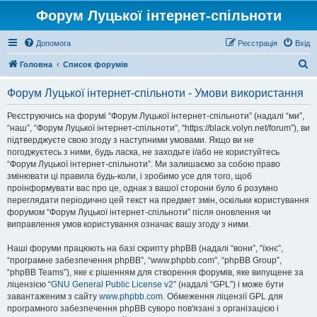
Форум Луцької інтернет-спільноти
Допомога
Реєстрація
Вхід
П
Головна
Список форумів
о
Форум Луцької інтернет-спільноти - Умови використання
ш
у
Реєструючись на форумі “Форум Луцької інтернет-спільноти” (надалі “ми”,
“наш”, “Форум Луцької інтернет-спільноти”, “https://black.volyn.net/forum”), ви
к
підтверджуєте свою згоду з наступними умовами. Якщо ви не
погоджуєтесь з ними, будь ласка, не заходьте і/або не користуйтесь
“Форум Луцької інтернет-спільноти”. Ми залишаємо за собою право
змінювати ці правила будь-коли, і зробимо усе для того, щоб
проінформувати вас про це, однак з вашої сторони було б розумно
переглядати періодично цей текст на предмет змін, оскільки користування
форумом “Форум Луцької інтернет-спільноти” після оновлення чи
виправлення умов користування означає вашу згоду з ними.
Наші форуми працюють на базі скрипту phpBB (надалі “вони”, “їхнє”,
“програмне забезпечення phpBB”, “www.phpbb.com”, “phpBB Group”,
“phpBB Teams”), яке є рішенням для створення форумів, яке випущене за
ліцензією “
GNU General Public License v2
” (надалі “GPL”) і може бути
завантаженим з сайту
www.phpbb.com
. Обмеження ліцензії GPL для
програмного забезпечення phpBB суворо пов'язані з організацією і