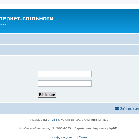
тернет-спільноти
іста
Зв'язок з а
Працює на
phpBB
® Forum Software © phpBB Limited
Український переклад © 2005-2023
Українська підтримка phpBB
Конфіденційність
|
Умови