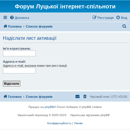
Форум Луцької інтернет-спільноти
Допомога
Реєстрація
Вхід
П
Головна
Список форумів
о
Надіслати лист активації
ш
у
Ім'я користувача:
к
Адреса e-mail:
Адреса e-mail, вказана вами при реєстрації.
Головна
Список форумів
Часовий пояс
UTC+03:00
Працює на
phpBB
® Forum Software © phpBB Limited
Український переклад © 2005-2023
Українська підтримка phpBB
Конфіденційність
|
Умови