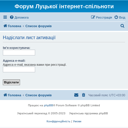
Форум Луцької інтернет-спільноти
Допомога
Реєстрація
Вхід
П
Головна
Список форумів
о
Надіслати лист активації
ш
у
Ім'я користувача:
к
Адреса e-mail:
Адреса e-mail, вказана вами при реєстрації.
Головна
Список форумів
Часовий пояс
UTC+03:00
Працює на
phpBB
® Forum Software © phpBB Limited
Український переклад © 2005-2023
Українська підтримка phpBB
Конфіденційність
|
Умови