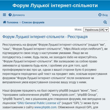
Форум Луцької інтернет-спільноти
Допомога
Вхід
П
Головна
Список форумів
о
Мова:
ш
Форум Луцької інтернет-спільноти - Реєстрація
у
Реєструючись на форумі “Форум Луцької інтернет-спільноти” (надалі “ми”,
к
“наш”, “Форум Луцької інтернет-спільноти”, “https://black.volyn.net/forum”), ви
підтверджуєте свою згоду з наступними умовами. Якщо ви не
погоджуєтесь з ними, будь ласка, не заходьте і/або не користуйтесь
“Форум Луцької інтернет-спільноти”. Ми залишаємо за собою право
змінювати ці правила будь-коли, і зробимо усе для того, щоб
проінформувати вас про це, однак з вашої сторони було б розумно
переглядати періодично цей текст на предмет змін, оскільки користування
форумом “Форум Луцької інтернет-спільноти” після оновлення чи
виправлення умов користування означає вашу згоду з ними.
Наші форуми працюють на базі скрипту phpBB (надалі “вони”, “їхнє”,
“програмне забезпечення phpBB”, “www.phpbb.com”, “phpBB Group”,
“phpBB Teams”), яке є рішенням для створення форумів, яке випущене за
ліцензією “
GNU General Public License v2
” (надалі “GPL”) і може бути
завантаженим з сайту
www.phpbb.com
. Обмеження ліцензії GPL для