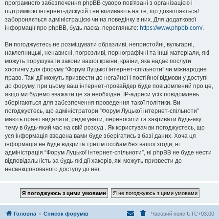
програмного забезпечення phpBB суворо пов'язані з організацією і
підтримкою інтернет-дискусій і не впливають на те, що дозволяється/
забороняється адміністрацією чи на поведінку в них. Для додаткової
інформації про phpBB, будь ласка, перегляньте:
https://www.phpbb.com/
.
Ви погоджуєтесь не розміщувати образливі, непристойні, вульгарні,
наклепницькі, ненависні, погрозливі, порнографічні та інші матеріали, які
можуть порушувати закони вашої країни, країни, яка надає послуги
хостингу для форуму “Форум Луцької інтернет-спільноти” чи міжнародне
право. Такі дії можуть призвести до негайної і постійної відмови у доступі
до форуму, при цьому ваш інтернет-провайдер буде повідомлений про це,
якщо ми будемо вважати це за необхідне. IP-адреси усіх повідомлень
зберігаються для забезпечення проведення такої політики. Ви
погоджуєтесь, що адміністратори “Форум Луцької інтернет-спільноти”
мають право видаляти, редагувати, переносити та закривати будь-яку
тему в будь-який час на свій розсуд . Як користувач ви погоджуєтесь, що
уся інформація введена вами буде зберігатись в базі даних. Хоча ця
інформація не буде відкрита третім особам без вашої згоди, ні
адміністрація “Форум Луцької інтернет-спільноти”, ні phpBB не буде нести
відповідальність за будь-які дії хакерів, які можуть призвести до
несанкціонованого доступу до неї.
Головна
Список форумів
Часовий пояс
UTC+03:00