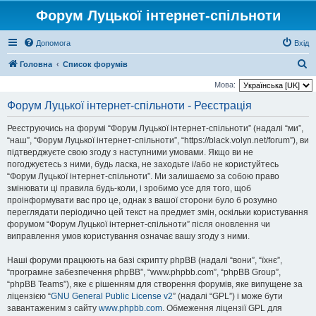
Форум Луцької інтернет-спільноти
Допомога
Вхід
П
Головна
Список форумів
о
Мова:
ш
Форум Луцької інтернет-спільноти - Реєстрація
у
Реєструючись на форумі “Форум Луцької інтернет-спільноти” (надалі “ми”,
к
“наш”, “Форум Луцької інтернет-спільноти”, “https://black.volyn.net/forum”), ви
підтверджуєте свою згоду з наступними умовами. Якщо ви не
погоджуєтесь з ними, будь ласка, не заходьте і/або не користуйтесь
“Форум Луцької інтернет-спільноти”. Ми залишаємо за собою право
змінювати ці правила будь-коли, і зробимо усе для того, щоб
проінформувати вас про це, однак з вашої сторони було б розумно
переглядати періодично цей текст на предмет змін, оскільки користування
форумом “Форум Луцької інтернет-спільноти” після оновлення чи
виправлення умов користування означає вашу згоду з ними.
Наші форуми працюють на базі скрипту phpBB (надалі “вони”, “їхнє”,
“програмне забезпечення phpBB”, “www.phpbb.com”, “phpBB Group”,
“phpBB Teams”), яке є рішенням для створення форумів, яке випущене за
ліцензією “
GNU General Public License v2
” (надалі “GPL”) і може бути
завантаженим з сайту
www.phpbb.com
. Обмеження ліцензії GPL для