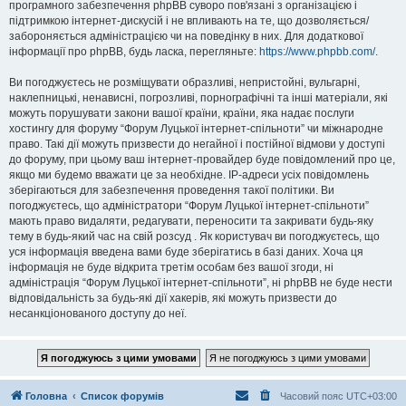
програмного забезпечення phpBB суворо пов'язані з організацією і
підтримкою інтернет-дискусій і не впливають на те, що дозволяється/
забороняється адміністрацією чи на поведінку в них. Для додаткової
інформації про phpBB, будь ласка, перегляньте:
https://www.phpbb.com/
.
Ви погоджуєтесь не розміщувати образливі, непристойні, вульгарні,
наклепницькі, ненависні, погрозливі, порнографічні та інші матеріали, які
можуть порушувати закони вашої країни, країни, яка надає послуги
хостингу для форуму “Форум Луцької інтернет-спільноти” чи міжнародне
право. Такі дії можуть призвести до негайної і постійної відмови у доступі
до форуму, при цьому ваш інтернет-провайдер буде повідомлений про це,
якщо ми будемо вважати це за необхідне. IP-адреси усіх повідомлень
зберігаються для забезпечення проведення такої політики. Ви
погоджуєтесь, що адміністратори “Форум Луцької інтернет-спільноти”
мають право видаляти, редагувати, переносити та закривати будь-яку
тему в будь-який час на свій розсуд . Як користувач ви погоджуєтесь, що
уся інформація введена вами буде зберігатись в базі даних. Хоча ця
інформація не буде відкрита третім особам без вашої згоди, ні
адміністрація “Форум Луцької інтернет-спільноти”, ні phpBB не буде нести
відповідальність за будь-які дії хакерів, які можуть призвести до
несанкціонованого доступу до неї.
Головна
Список форумів
Часовий пояс
UTC+03:00