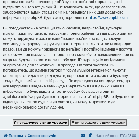
програмного забезпечення phpBB суворо пов'язані з організацією і
підтримкою інтернет-дискусій і не впливають на те, що дозволяється/
забороняється адміністрацією чи на поведінку в них. Для додаткової
інформації про phpBB, будь ласка, перегляньте:
https://www.phpbb.com/
.
Ви погоджуєтесь не розміщувати образливі, непристойні, вульгарні,
наклепницькі, ненависні, погрозливі, порнографічні та інші матеріали, які
можуть порушувати закони вашої країни, країни, яка надає послуги
хостингу для форуму “Форум Луцької інтернет-спільноти” чи міжнародне
право. Такі дії можуть призвести до негайної і постійної відмови у доступі
до форуму, при цьому ваш інтернет-провайдер буде повідомлений про це,
якщо ми будемо вважати це за необхідне. IP-адреси усіх повідомлень
зберігаються для забезпечення проведення такої політики. Ви
погоджуєтесь, що адміністратори “Форум Луцької інтернет-спільноти”
мають право видаляти, редагувати, переносити та закривати будь-яку
тему в будь-який час на свій розсуд . Як користувач ви погоджуєтесь, що
уся інформація введена вами буде зберігатись в базі даних. Хоча ця
інформація не буде відкрита третім особам без вашої згоди, ні
адміністрація “Форум Луцької інтернет-спільноти”, ні phpBB не буде нести
відповідальність за будь-які дії хакерів, які можуть призвести до
несанкціонованого доступу до неї.
Головна
Список форумів
Часовий пояс
UTC+03:00