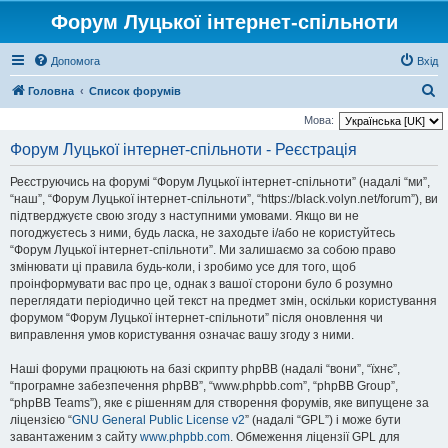
Форум Луцької інтернет-спільноти
Допомога
Вхід
П
Головна
Список форумів
о
Мова:
ш
Форум Луцької інтернет-спільноти - Реєстрація
у
Реєструючись на форумі “Форум Луцької інтернет-спільноти” (надалі “ми”,
к
“наш”, “Форум Луцької інтернет-спільноти”, “https://black.volyn.net/forum”), ви
підтверджуєте свою згоду з наступними умовами. Якщо ви не
погоджуєтесь з ними, будь ласка, не заходьте і/або не користуйтесь
“Форум Луцької інтернет-спільноти”. Ми залишаємо за собою право
змінювати ці правила будь-коли, і зробимо усе для того, щоб
проінформувати вас про це, однак з вашої сторони було б розумно
переглядати періодично цей текст на предмет змін, оскільки користування
форумом “Форум Луцької інтернет-спільноти” після оновлення чи
виправлення умов користування означає вашу згоду з ними.
Наші форуми працюють на базі скрипту phpBB (надалі “вони”, “їхнє”,
“програмне забезпечення phpBB”, “www.phpbb.com”, “phpBB Group”,
“phpBB Teams”), яке є рішенням для створення форумів, яке випущене за
ліцензією “
GNU General Public License v2
” (надалі “GPL”) і може бути
завантаженим з сайту
www.phpbb.com
. Обмеження ліцензії GPL для