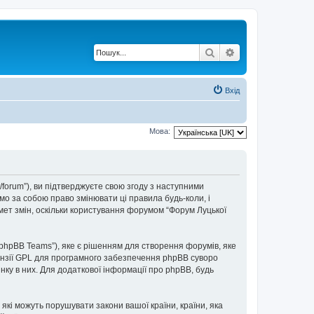
Пошук
Розширений по
Вхід
Мова:
t/forum”), ви підтверджуєте свою згоду з наступними
мо за собою право змінювати ці правила будь-коли, і
мет змін, оскільки користування форумом “Форум Луцької
“phpBB Teams”), яке є рішенням для створення форумів, яке
нзії GPL для програмного забезпечення phpBB суворо
інку в них. Для додаткової інформації про phpBB, будь
 які можуть порушувати закони вашої країни, країни, яка