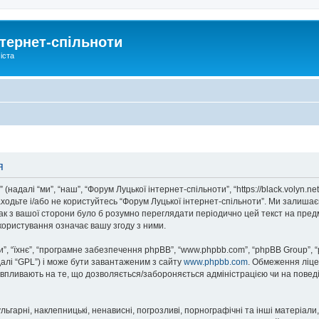
тернет-спільноти
іста
я
надалі “ми”, “наш”, “Форум Луцької інтернет-спільноти”, “https://black.volyn.ne
аходьте і/або не користуйтесь “Форум Луцької інтернет-спільноти”. Ми залишає
ак з вашої сторони було б розумно переглядати періодично цей текст на пред
користування означає вашу згоду з ними.
, “їхнє”, “програмне забезпечення phpBB”, “www.phpbb.com”, “phpBB Group”, 
далі “GPL”) і може бути завантаженим з сайту
www.phpbb.com
. Обмеження ліце
не впливають на те, що дозволяється/забороняється адміністрацією чи на повед
ьгарні, наклепницькі, ненависні, погрозливі, порнографічні та інші матеріали,