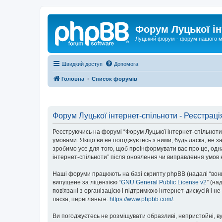
Форум Луцької ін
Луцький форум - форум нашого м
Швидкий доступ
Допомога
Головна
Список форумів
Форум Луцької інтернет-спільноти - Реєстраці
Реєструючись на форумі “Форум Луцької інтернет-спільноти” (
умовами. Якщо ви не погоджуєтесь з ними, будь ласка, не з
зробимо усе для того, щоб проінформувати вас про це, одн
інтернет-спільноти” після оновлення чи виправлення умов 
Наші форуми працюють на базі скрипту phpBB (надалі “вони”
випущене за ліцензією “
GNU General Public License v2
” (на
пов'язані з організацією і підтримкою інтернет-дискусій і 
ласка, перегляньте:
https://www.phpbb.com/
.
Ви погоджуєтесь не розміщувати образливі, непристойні, вул