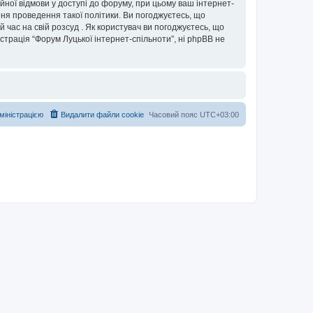
ійної відмови у доступі до форуму, при цьому ваш інтернет-
ня проведення такої політики. Ви погоджуєтесь, що
 час на свій розсуд . Як користувач ви погоджуєтесь, що
істрація “Форум Луцької інтернет-спільноти”, ні phpBB не
дміністрацією
Видалити файли cookie
Часовий пояс
UTC+03:00