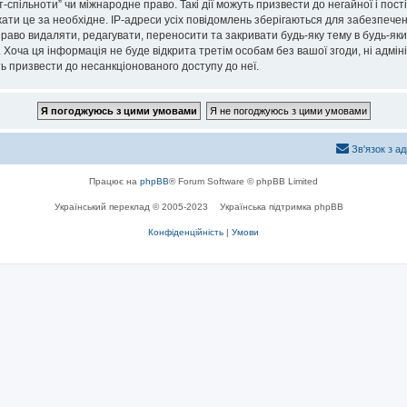
спільноти” чи міжнародне право. Такі дії можуть призвести до негайної і пост
ти це за необхідне. IP-адреси усіх повідомлень зберігаються для забезпечен
раво видаляти, редагувати, переносити та закривати будь-яку тему в будь-який
 Хоча ця інформація не буде відкрита третім особам без вашої згоди, ні адмін
жуть призвести до несанкціонованого доступу до неї.
Зв'язок з а
Працює на
phpBB
® Forum Software © phpBB Limited
Український переклад © 2005-2023
Українська підтримка phpBB
Конфіденційність
|
Умови