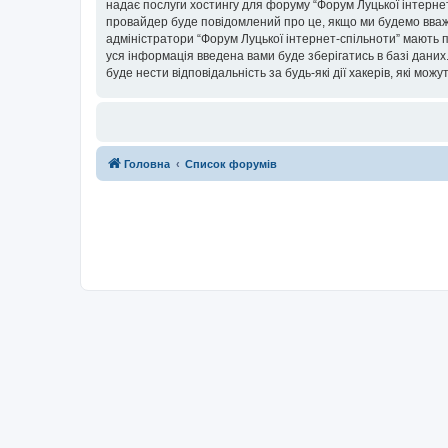
надає послуги хостингу для форуму “Форум Луцької інтернет-
провайдер буде повідомлений про це, якщо ми будемо вважа
адміністратори “Форум Луцької інтернет-спільноти” мають п
уся інформація введена вами буде зберігатись в базі даних.
буде нести відповідальність за будь-які дії хакерів, які мо
Головна
Список форумів