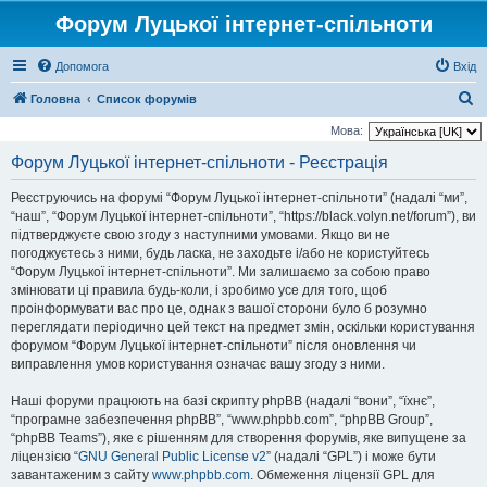
Форум Луцької інтернет-спільноти
Допомога
Вхід
П
Головна
Список форумів
о
Мова:
ш
Форум Луцької інтернет-спільноти - Реєстрація
у
Реєструючись на форумі “Форум Луцької інтернет-спільноти” (надалі “ми”,
к
“наш”, “Форум Луцької інтернет-спільноти”, “https://black.volyn.net/forum”), ви
підтверджуєте свою згоду з наступними умовами. Якщо ви не
погоджуєтесь з ними, будь ласка, не заходьте і/або не користуйтесь
“Форум Луцької інтернет-спільноти”. Ми залишаємо за собою право
змінювати ці правила будь-коли, і зробимо усе для того, щоб
проінформувати вас про це, однак з вашої сторони було б розумно
переглядати періодично цей текст на предмет змін, оскільки користування
форумом “Форум Луцької інтернет-спільноти” після оновлення чи
виправлення умов користування означає вашу згоду з ними.
Наші форуми працюють на базі скрипту phpBB (надалі “вони”, “їхнє”,
“програмне забезпечення phpBB”, “www.phpbb.com”, “phpBB Group”,
“phpBB Teams”), яке є рішенням для створення форумів, яке випущене за
ліцензією “
GNU General Public License v2
” (надалі “GPL”) і може бути
завантаженим з сайту
www.phpbb.com
. Обмеження ліцензії GPL для