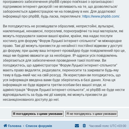
програмного забезпечення phpBB суворо пов'язані з організацією і
підтримкою інтернет-дискусій і не впливають на те, що дозволяється/
забороняється адміністрацією чи на поведінку в них. Для додаткової
інформації про phpBB, будь ласка, перегляньте:
https://www.phpbb.com/
.
Ви погоджуєтесь не розміщувати образливі, непристойні, вульгарні,
наклепницькі, ненависні, погрозливі, порнографічні та інші матеріали, які
можуть порушувати закони вашої країни, країни, яка надає послуги
хостингу для форуму “Форум Луцької інтернет-спільноти” чи міжнародне
право. Такі дії можуть призвести до негайної і постійної відмови у доступі
до форуму, при цьому ваш інтернет-провайдер буде повідомлений про це,
якщо ми будемо вважати це за необхідне. IP-адреси усіх повідомлень
зберігаються для забезпечення проведення такої політики. Ви
погоджуєтесь, що адміністратори “Форум Луцької інтернет-спільноти”
мають право видаляти, редагувати, переносити та закривати будь-яку
тему в будь-який час на свій розсуд . Як користувач ви погоджуєтесь, що
уся інформація введена вами буде зберігатись в базі даних. Хоча ця
інформація не буде відкрита третім особам без вашої згоди, ні
адміністрація “Форум Луцької інтернет-спільноти”, ні phpBB не буде нести
відповідальність за будь-які дії хакерів, які можуть призвести до
несанкціонованого доступу до неї.
Головна
Список форумів
Часовий пояс
UTC+03:00