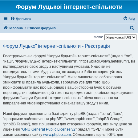
Форум Луцької інтернет-спільноти
Допомога
Вхід
П
Головна
Список форумів
о
Мова:
ш
Форум Луцької інтернет-спільноти - Реєстрація
у
Реєструючись на форумі “Форум Луцької інтернет-спільноти” (надалі “ми”,
к
“наш”, “Форум Луцької інтернет-спільноти”, “https://black.volyn.net/forum”), ви
підтверджуєте свою згоду з наступними умовами. Якщо ви не
погоджуєтесь з ними, будь ласка, не заходьте і/або не користуйтесь
“Форум Луцької інтернет-спільноти”. Ми залишаємо за собою право
змінювати ці правила будь-коли, і зробимо усе для того, щоб
проінформувати вас про це, однак з вашої сторони було б розумно
переглядати періодично цей текст на предмет змін, оскільки користування
форумом “Форум Луцької інтернет-спільноти” після оновлення чи
виправлення умов користування означає вашу згоду з ними.
Наші форуми працюють на базі скрипту phpBB (надалі “вони”, “їхнє”,
“програмне забезпечення phpBB”, “www.phpbb.com”, “phpBB Group”,
“phpBB Teams”), яке є рішенням для створення форумів, яке випущене за
ліцензією “
GNU General Public License v2
” (надалі “GPL”) і може бути
завантаженим з сайту
www.phpbb.com
. Обмеження ліцензії GPL для