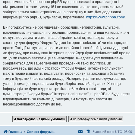
програмного забезпечення phpBB суворо пов'язані з організацією і
підтримкою інтернет-дискусій і не впливають на те, що дозволяється/
забороняється адміністрацією чи на поведінку в них. Для додаткової
інформації про phpBB, будь ласка, перегляньте:
https://www.phpbb.com/
.
Ви погоджуєтесь не розміщувати образливі, непристойні, вульгарні,
наклепницькі, ненависні, погрозливі, порнографічні та інші матеріали, які
можуть порушувати закони вашої країни, країни, яка надає послуги
хостингу для форуму “Форум Луцької інтернет-спільноти” чи міжнародне
право. Такі дії можуть призвести до негайної і постійної відмови у доступі
до форуму, при цьому ваш інтернет-провайдер буде повідомлений про це,
якщо ми будемо вважати це за необхідне. IP-адреси усіх повідомлень
зберігаються для забезпечення проведення такої політики. Ви
погоджуєтесь, що адміністратори “Форум Луцької інтернет-спільноти”
мають право видаляти, редагувати, переносити та закривати будь-яку
тему в будь-який час на свій розсуд . Як користувач ви погоджуєтесь, що
уся інформація введена вами буде зберігатись в базі даних. Хоча ця
інформація не буде відкрита третім особам без вашої згоди, ні
адміністрація “Форум Луцької інтернет-спільноти”, ні phpBB не буде нести
відповідальність за будь-які дії хакерів, які можуть призвести до
несанкціонованого доступу до неї.
Головна
Список форумів
Часовий пояс
UTC+03:00