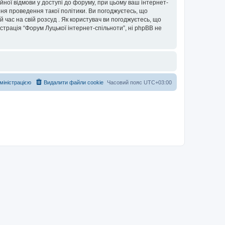
ійної відмови у доступі до форуму, при цьому ваш інтернет-
ня проведення такої політики. Ви погоджуєтесь, що
 час на свій розсуд . Як користувач ви погоджуєтесь, що
істрація “Форум Луцької інтернет-спільноти”, ні phpBB не
дміністрацією
Видалити файли cookie
Часовий пояс
UTC+03:00