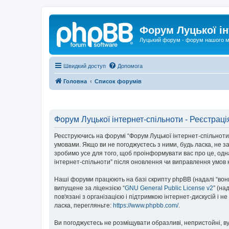
Форум Луцької ін
Луцький форум - форум нашого м
Швидкий доступ
Допомога
Головна
Список форумів
Форум Луцької інтернет-спільноти - Реєстраці
Реєструючись на форумі “Форум Луцької інтернет-спільноти” (
умовами. Якщо ви не погоджуєтесь з ними, будь ласка, не з
зробимо усе для того, щоб проінформувати вас про це, одн
інтернет-спільноти” після оновлення чи виправлення умов 
Наші форуми працюють на базі скрипту phpBB (надалі “вони”
випущене за ліцензією “
GNU General Public License v2
” (на
пов'язані з організацією і підтримкою інтернет-дискусій і 
ласка, перегляньте:
https://www.phpbb.com/
.
Ви погоджуєтесь не розміщувати образливі, непристойні, вул