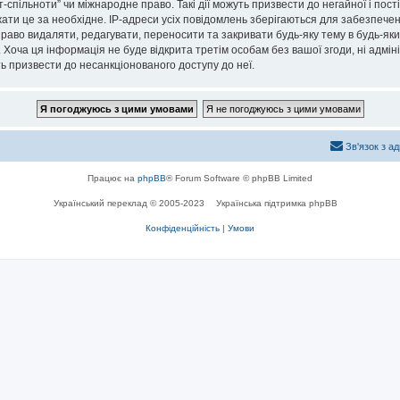
спільноти” чи міжнародне право. Такі дії можуть призвести до негайної і пост
ти це за необхідне. IP-адреси усіх повідомлень зберігаються для забезпечен
раво видаляти, редагувати, переносити та закривати будь-яку тему в будь-який
 Хоча ця інформація не буде відкрита третім особам без вашої згоди, ні адмін
жуть призвести до несанкціонованого доступу до неї.
Зв'язок з а
Працює на
phpBB
® Forum Software © phpBB Limited
Український переклад © 2005-2023
Українська підтримка phpBB
Конфіденційність
|
Умови