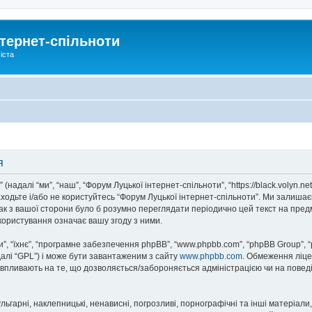
тернет-спільноти
іста
я
надалі “ми”, “наш”, “Форум Луцької інтернет-спільноти”, “https://black.volyn.ne
аходьте і/або не користуйтесь “Форум Луцької інтернет-спільноти”. Ми залишає
ак з вашої сторони було б розумно переглядати періодично цей текст на пред
користування означає вашу згоду з ними.
, “їхнє”, “програмне забезпечення phpBB”, “www.phpbb.com”, “phpBB Group”, 
далі “GPL”) і може бути завантаженим з сайту
www.phpbb.com
. Обмеження ліце
не впливають на те, що дозволяється/забороняється адміністрацією чи на повед
ьгарні, наклепницькі, ненависні, погрозливі, порнографічні та інші матеріали,