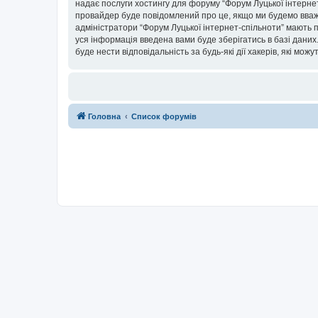
надає послуги хостингу для форуму “Форум Луцької інтернет-
провайдер буде повідомлений про це, якщо ми будемо вважа
адміністратори “Форум Луцької інтернет-спільноти” мають п
уся інформація введена вами буде зберігатись в базі даних.
буде нести відповідальність за будь-які дії хакерів, які мо
Головна
Список форумів