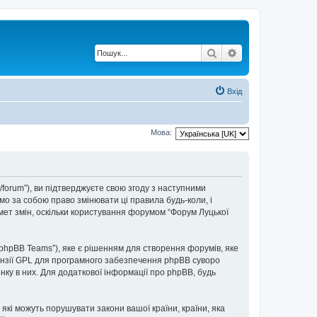
Пошук
Розширений по
Вхід
Мова:
t/forum”), ви підтверджуєте свою згоду з наступними
мо за собою право змінювати ці правила будь-коли, і
мет змін, оскільки користування форумом “Форум Луцької
“phpBB Teams”), яке є рішенням для створення форумів, яке
нзії GPL для програмного забезпечення phpBB суворо
інку в них. Для додаткової інформації про phpBB, будь
 які можуть порушувати закони вашої країни, країни, яка