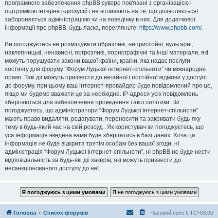
програмного забезпечення phpBB суворо пов'язані з організацією і
підтримкою інтернет-дискусій і не впливають на те, що дозволяється/
забороняється адміністрацією чи на поведінку в них. Для додаткової
інформації про phpBB, будь ласка, перегляньте:
https://www.phpbb.com/
.
Ви погоджуєтесь не розміщувати образливі, непристойні, вульгарні,
наклепницькі, ненависні, погрозливі, порнографічні та інші матеріали, які
можуть порушувати закони вашої країни, країни, яка надає послуги
хостингу для форуму “Форум Луцької інтернет-спільноти” чи міжнародне
право. Такі дії можуть призвести до негайної і постійної відмови у доступі
до форуму, при цьому ваш інтернет-провайдер буде повідомлений про це,
якщо ми будемо вважати це за необхідне. IP-адреси усіх повідомлень
зберігаються для забезпечення проведення такої політики. Ви
погоджуєтесь, що адміністратори “Форум Луцької інтернет-спільноти”
мають право видаляти, редагувати, переносити та закривати будь-яку
тему в будь-який час на свій розсуд . Як користувач ви погоджуєтесь, що
уся інформація введена вами буде зберігатись в базі даних. Хоча ця
інформація не буде відкрита третім особам без вашої згоди, ні
адміністрація “Форум Луцької інтернет-спільноти”, ні phpBB не буде нести
відповідальність за будь-які дії хакерів, які можуть призвести до
несанкціонованого доступу до неї.
Головна
Список форумів
Часовий пояс
UTC+03:00