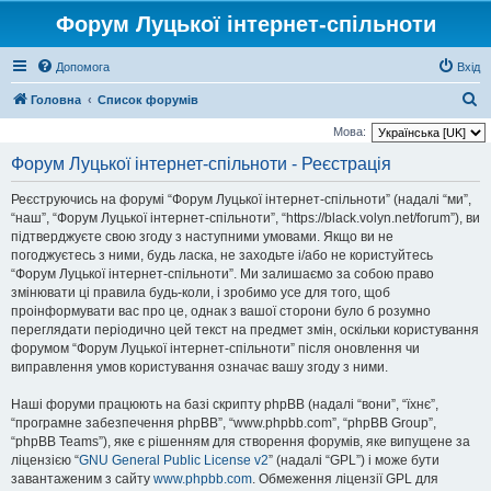
Форум Луцької інтернет-спільноти
Допомога
Вхід
П
Головна
Список форумів
о
Мова:
ш
Форум Луцької інтернет-спільноти - Реєстрація
у
Реєструючись на форумі “Форум Луцької інтернет-спільноти” (надалі “ми”,
к
“наш”, “Форум Луцької інтернет-спільноти”, “https://black.volyn.net/forum”), ви
підтверджуєте свою згоду з наступними умовами. Якщо ви не
погоджуєтесь з ними, будь ласка, не заходьте і/або не користуйтесь
“Форум Луцької інтернет-спільноти”. Ми залишаємо за собою право
змінювати ці правила будь-коли, і зробимо усе для того, щоб
проінформувати вас про це, однак з вашої сторони було б розумно
переглядати періодично цей текст на предмет змін, оскільки користування
форумом “Форум Луцької інтернет-спільноти” після оновлення чи
виправлення умов користування означає вашу згоду з ними.
Наші форуми працюють на базі скрипту phpBB (надалі “вони”, “їхнє”,
“програмне забезпечення phpBB”, “www.phpbb.com”, “phpBB Group”,
“phpBB Teams”), яке є рішенням для створення форумів, яке випущене за
ліцензією “
GNU General Public License v2
” (надалі “GPL”) і може бути
завантаженим з сайту
www.phpbb.com
. Обмеження ліцензії GPL для