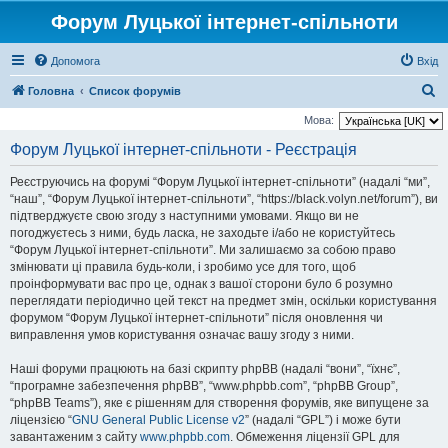
Форум Луцької інтернет-спільноти
Допомога
Вхід
П
Головна
Список форумів
о
Мова:
ш
Форум Луцької інтернет-спільноти - Реєстрація
у
Реєструючись на форумі “Форум Луцької інтернет-спільноти” (надалі “ми”,
к
“наш”, “Форум Луцької інтернет-спільноти”, “https://black.volyn.net/forum”), ви
підтверджуєте свою згоду з наступними умовами. Якщо ви не
погоджуєтесь з ними, будь ласка, не заходьте і/або не користуйтесь
“Форум Луцької інтернет-спільноти”. Ми залишаємо за собою право
змінювати ці правила будь-коли, і зробимо усе для того, щоб
проінформувати вас про це, однак з вашої сторони було б розумно
переглядати періодично цей текст на предмет змін, оскільки користування
форумом “Форум Луцької інтернет-спільноти” після оновлення чи
виправлення умов користування означає вашу згоду з ними.
Наші форуми працюють на базі скрипту phpBB (надалі “вони”, “їхнє”,
“програмне забезпечення phpBB”, “www.phpbb.com”, “phpBB Group”,
“phpBB Teams”), яке є рішенням для створення форумів, яке випущене за
ліцензією “
GNU General Public License v2
” (надалі “GPL”) і може бути
завантаженим з сайту
www.phpbb.com
. Обмеження ліцензії GPL для