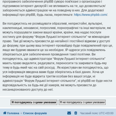
програмного забезпечення phpBB суворо пов'язані з організацією і
підтримкою інтернет-дискусій і не впливають на те, що дозволяється/
забороняється адміністрацією чи на поведінку в них. Для додаткової
інформації про phpBB, будь ласка, перегляньте:
https://www.phpbb.com/
.
Ви погоджуєтесь не розміщувати образливі, непристойні, вульгарні,
наклепницькі, ненависні, погрозливі, порнографічні та інші матеріали, які
можуть порушувати закони вашої країни, країни, яка надає послуги
хостингу для форуму “Форум Луцької інтернет-спільноти” чи міжнародне
право. Такі дії можуть призвести до негайної і постійної відмови у доступі
до форуму, при цьому ваш інтернет-провайдер буде повідомлений про це,
якщо ми будемо вважати це за необхідне. IP-адреси усіх повідомлень
зберігаються для забезпечення проведення такої політики. Ви
погоджуєтесь, що адміністратори “Форум Луцької інтернет-спільноти”
мають право видаляти, редагувати, переносити та закривати будь-яку
тему в будь-який час на свій розсуд . Як користувач ви погоджуєтесь, що
уся інформація введена вами буде зберігатись в базі даних. Хоча ця
інформація не буде відкрита третім особам без вашої згоди, ні
адміністрація “Форум Луцької інтернет-спільноти”, ні phpBB не буде нести
відповідальність за будь-які дії хакерів, які можуть призвести до
несанкціонованого доступу до неї.
Головна
Список форумів
Часовий пояс
UTC+03:00