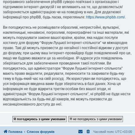
програмного забезпечення phpBB суворо пов'язані з організацією і
підтримкою інтернет-дискусій і не впливають на те, що дозволяється/
забороняється адміністрацією чи на поведінку в них. Для додаткової
інформації про phpBB, будь ласка, перегляньте:
https://www.phpbb.com/
.
Ви погоджуєтесь не розміщувати образливі, непристойні, вульгарні,
наклепницькі, ненависні, погрозливі, порнографічні та інші матеріали, які
можуть порушувати закони вашої країни, країни, яка надає послуги
хостингу для форуму “Форум Луцької інтернет-спільноти” чи міжнародне
право. Такі дії можуть призвести до негайної і постійної відмови у доступі
до форуму, при цьому ваш інтернет-провайдер буде повідомлений про це,
якщо ми будемо вважати це за необхідне. IP-адреси усіх повідомлень
зберігаються для забезпечення проведення такої політики. Ви
погоджуєтесь, що адміністратори “Форум Луцької інтернет-спільноти”
мають право видаляти, редагувати, переносити та закривати будь-яку
тему в будь-який час на свій розсуд . Як користувач ви погоджуєтесь, що
уся інформація введена вами буде зберігатись в базі даних. Хоча ця
інформація не буде відкрита третім особам без вашої згоди, ні
адміністрація “Форум Луцької інтернет-спільноти”, ні phpBB не буде нести
відповідальність за будь-які дії хакерів, які можуть призвести до
несанкціонованого доступу до неї.
Головна
Список форумів
Часовий пояс
UTC+03:00