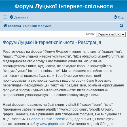
Форум Луцької інтернет-спільноти
Допомога
Вхід
П
Головна
Список форумів
о
Мова:
ш
Форум Луцької інтернет-спільноти - Реєстрація
у
Реєструючись на форумі “Форум Луцької інтернет-спільноти” (надалі “ми”,
к
“наш”, “Форум Луцької інтернет-спільноти”, “https://black.volyn.net/forum”), ви
підтверджуєте свою згоду з наступними умовами. Якщо ви не
погоджуєтесь з ними, будь ласка, не заходьте і/або не користуйтесь
“Форум Луцької інтернет-спільноти”. Ми залишаємо за собою право
змінювати ці правила будь-коли, і зробимо усе для того, щоб
проінформувати вас про це, однак з вашої сторони було б розумно
переглядати періодично цей текст на предмет змін, оскільки користування
форумом “Форум Луцької інтернет-спільноти” після оновлення чи
виправлення умов користування означає вашу згоду з ними.
Наші форуми працюють на базі скрипту phpBB (надалі “вони”, “їхнє”,
“програмне забезпечення phpBB”, “www.phpbb.com”, “phpBB Group”,
“phpBB Teams”), яке є рішенням для створення форумів, яке випущене за
ліцензією “
GNU General Public License v2
” (надалі “GPL”) і може бути
завантаженим з сайту
www.phpbb.com
. Обмеження ліцензії GPL для