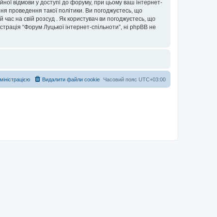
ійної відмови у доступі до форуму, при цьому ваш інтернет-
ня проведення такої політики. Ви погоджуєтесь, що
 час на свій розсуд . Як користувач ви погоджуєтесь, що
істрація “Форум Луцької інтернет-спільноти”, ні phpBB не
дміністрацією
Видалити файли cookie
Часовий пояс
UTC+03:00