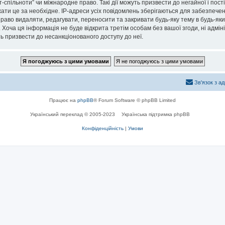
спільноти” чи міжнародне право. Такі дії можуть призвести до негайної і пост
ти це за необхідне. IP-адреси усіх повідомлень зберігаються для забезпечен
раво видаляти, редагувати, переносити та закривати будь-яку тему в будь-який
 Хоча ця інформація не буде відкрита третім особам без вашої згоди, ні адмін
жуть призвести до несанкціонованого доступу до неї.
Зв'язок з а
Працює на
phpBB
® Forum Software © phpBB Limited
Український переклад © 2005-2023
Українська підтримка phpBB
Конфіденційність
|
Умови