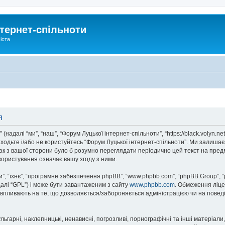
тернет-спільноти
іста
я
надалі “ми”, “наш”, “Форум Луцької інтернет-спільноти”, “https://black.volyn.ne
аходьте і/або не користуйтесь “Форум Луцької інтернет-спільноти”. Ми залишає
ак з вашої сторони було б розумно переглядати періодично цей текст на пред
користування означає вашу згоду з ними.
, “їхнє”, “програмне забезпечення phpBB”, “www.phpbb.com”, “phpBB Group”, 
далі “GPL”) і може бути завантаженим з сайту
www.phpbb.com
. Обмеження ліце
не впливають на те, що дозволяється/забороняється адміністрацією чи на повед
ьгарні, наклепницькі, ненависні, погрозливі, порнографічні та інші матеріали,