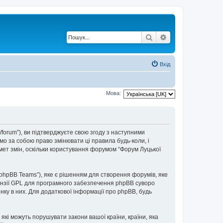
Пошук
Розширений по
Вхід
Мова:
t/forum”), ви підтверджуєте свою згоду з наступними
мо за собою право змінювати ці правила будь-коли, і
мет змін, оскільки користування форумом “Форум Луцької
“phpBB Teams”), яке є рішенням для створення форумів, яке
нзії GPL для програмного забезпечення phpBB суворо
інку в них. Для додаткової інформації про phpBB, будь
 які можуть порушувати закони вашої країни, країни, яка