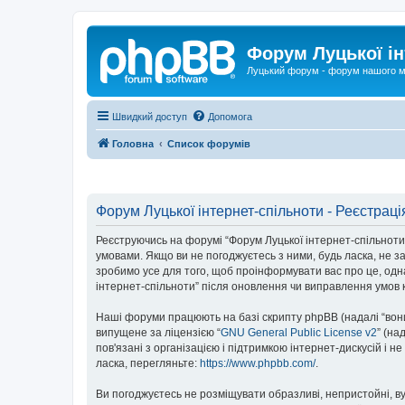
Форум Луцької ін
Луцький форум - форум нашого м
Швидкий доступ
Допомога
Головна
Список форумів
Форум Луцької інтернет-спільноти - Реєстраці
Реєструючись на форумі “Форум Луцької інтернет-спільноти” (
умовами. Якщо ви не погоджуєтесь з ними, будь ласка, не з
зробимо усе для того, щоб проінформувати вас про це, одн
інтернет-спільноти” після оновлення чи виправлення умов 
Наші форуми працюють на базі скрипту phpBB (надалі “вони”
випущене за ліцензією “
GNU General Public License v2
” (на
пов'язані з організацією і підтримкою інтернет-дискусій і 
ласка, перегляньте:
https://www.phpbb.com/
.
Ви погоджуєтесь не розміщувати образливі, непристойні, вул