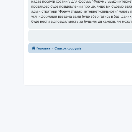
надає послуги хостингу для форуму “Форум Луцької інтернет-
провайдер буде повідомлений про це, якщо ми будемо вважа
адміністратори “Форум Луцької інтернет-спільноти” мають п
уся інформація введена вами буде зберігатись в базі даних.
буде нести відповідальність за будь-які дії хакерів, які мо
Головна
Список форумів