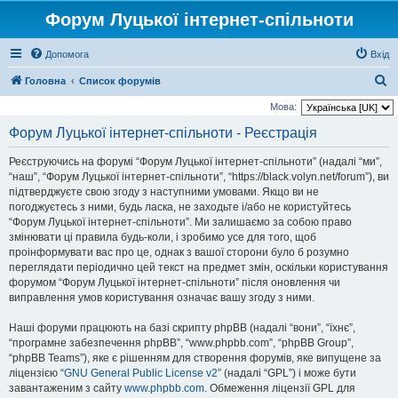
Форум Луцької інтернет-спільноти
Допомога
Вхід
П
Головна
Список форумів
о
Мова:
ш
Форум Луцької інтернет-спільноти - Реєстрація
у
Реєструючись на форумі “Форум Луцької інтернет-спільноти” (надалі “ми”,
к
“наш”, “Форум Луцької інтернет-спільноти”, “https://black.volyn.net/forum”), ви
підтверджуєте свою згоду з наступними умовами. Якщо ви не
погоджуєтесь з ними, будь ласка, не заходьте і/або не користуйтесь
“Форум Луцької інтернет-спільноти”. Ми залишаємо за собою право
змінювати ці правила будь-коли, і зробимо усе для того, щоб
проінформувати вас про це, однак з вашої сторони було б розумно
переглядати періодично цей текст на предмет змін, оскільки користування
форумом “Форум Луцької інтернет-спільноти” після оновлення чи
виправлення умов користування означає вашу згоду з ними.
Наші форуми працюють на базі скрипту phpBB (надалі “вони”, “їхнє”,
“програмне забезпечення phpBB”, “www.phpbb.com”, “phpBB Group”,
“phpBB Teams”), яке є рішенням для створення форумів, яке випущене за
ліцензією “
GNU General Public License v2
” (надалі “GPL”) і може бути
завантаженим з сайту
www.phpbb.com
. Обмеження ліцензії GPL для