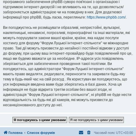
програмного забезпечення phpBB суворо пов'язані з організацією і
підтримкою інтернет-дискусій і не впливають на те, що дозволяється/
забороняється адміністрацією чи на поведінку в них. Для додаткової
інформації про phpBB, будь ласка, перегляньте:
https://www.phpbb.com/
.
Ви погоджуєтесь не розміщувати образливі, непристойні, вульгарні,
наклепницькі, ненависні, погрозливі, порнографічні та інші матеріали, які
можуть порушувати закони вашої країни, країни, яка надає послуги
хостингу для форуму “Форум Луцької інтернет-спільноти” чи міжнародне
право. Такі дії можуть призвести до негайної і постійної відмови у доступі
до форуму, при цьому ваш інтернет-провайдер буде повідомлений про це,
якщо ми будемо вважати це за необхідне. IP-адреси усіх повідомлень
зберігаються для забезпечення проведення такої політики. Ви
погоджуєтесь, що адміністратори “Форум Луцької інтернет-спільноти”
мають право видаляти, редагувати, переносити та закривати будь-яку
тему в будь-який час на свій розсуд . Як користувач ви погоджуєтесь, що
уся інформація введена вами буде зберігатись в базі даних. Хоча ця
інформація не буде відкрита третім особам без вашої згоди, ні
адміністрація “Форум Луцької інтернет-спільноти”, ні phpBB не буде нести
відповідальність за будь-які дії хакерів, які можуть призвести до
несанкціонованого доступу до неї.
Головна
Список форумів
Часовий пояс
UTC+03:00