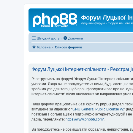
Форум Луцької ін
Луцький форум - форум нашого м
Швидкий доступ
Допомога
Головна
Список форумів
Форум Луцької інтернет-спільноти - Реєстраці
Реєструючись на форумі “Форум Луцької інтернет-спільноти” (
умовами. Якщо ви не погоджуєтесь з ними, будь ласка, не з
зробимо усе для того, щоб проінформувати вас про це, одн
інтернет-спільноти” після оновлення чи виправлення умов 
Наші форуми працюють на базі скрипту phpBB (надалі “вони”
випущене за ліцензією “
GNU General Public License v2
” (на
пов'язані з організацією і підтримкою інтернет-дискусій і 
ласка, перегляньте:
https://www.phpbb.com/
.
Ви погоджуєтесь не розміщувати образливі, непристойні, вул