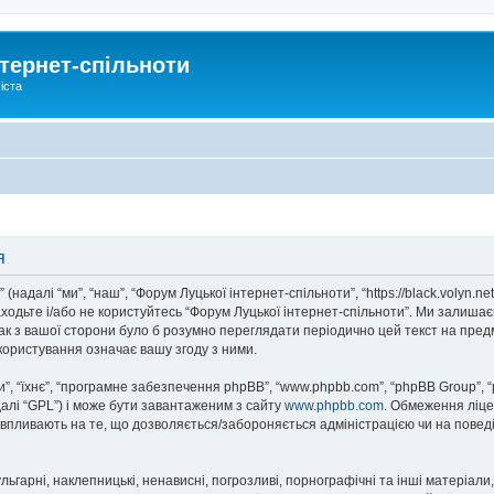
тернет-спільноти
іста
я
надалі “ми”, “наш”, “Форум Луцької інтернет-спільноти”, “https://black.volyn.ne
аходьте і/або не користуйтесь “Форум Луцької інтернет-спільноти”. Ми залишає
ак з вашої сторони було б розумно переглядати періодично цей текст на пред
користування означає вашу згоду з ними.
, “їхнє”, “програмне забезпечення phpBB”, “www.phpbb.com”, “phpBB Group”, 
далі “GPL”) і може бути завантаженим з сайту
www.phpbb.com
. Обмеження ліце
не впливають на те, що дозволяється/забороняється адміністрацією чи на повед
ьгарні, наклепницькі, ненависні, погрозливі, порнографічні та інші матеріали,