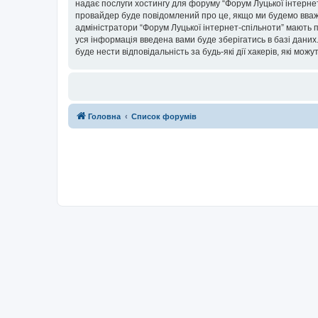
надає послуги хостингу для форуму “Форум Луцької інтернет-
провайдер буде повідомлений про це, якщо ми будемо вважа
адміністратори “Форум Луцької інтернет-спільноти” мають п
уся інформація введена вами буде зберігатись в базі даних.
буде нести відповідальність за будь-які дії хакерів, які мо
Головна
Список форумів