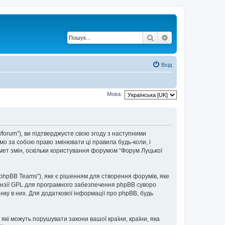
Пошук
Розширений по
Вхід
Мова:
t/forum”), ви підтверджуєте свою згоду з наступними
мо за собою право змінювати ці правила будь-коли, і
мет змін, оскільки користування форумом “Форум Луцької
“phpBB Teams”), яке є рішенням для створення форумів, яке
нзії GPL для програмного забезпечення phpBB суворо
інку в них. Для додаткової інформації про phpBB, будь
 які можуть порушувати закони вашої країни, країни, яка