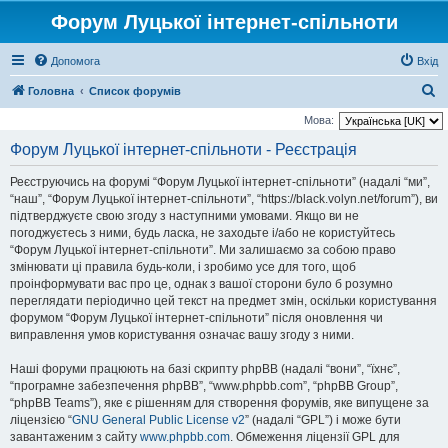
Форум Луцької інтернет-спільноти
Допомога
Вхід
П
Головна
Список форумів
о
Мова:
ш
Форум Луцької інтернет-спільноти - Реєстрація
у
Реєструючись на форумі “Форум Луцької інтернет-спільноти” (надалі “ми”,
к
“наш”, “Форум Луцької інтернет-спільноти”, “https://black.volyn.net/forum”), ви
підтверджуєте свою згоду з наступними умовами. Якщо ви не
погоджуєтесь з ними, будь ласка, не заходьте і/або не користуйтесь
“Форум Луцької інтернет-спільноти”. Ми залишаємо за собою право
змінювати ці правила будь-коли, і зробимо усе для того, щоб
проінформувати вас про це, однак з вашої сторони було б розумно
переглядати періодично цей текст на предмет змін, оскільки користування
форумом “Форум Луцької інтернет-спільноти” після оновлення чи
виправлення умов користування означає вашу згоду з ними.
Наші форуми працюють на базі скрипту phpBB (надалі “вони”, “їхнє”,
“програмне забезпечення phpBB”, “www.phpbb.com”, “phpBB Group”,
“phpBB Teams”), яке є рішенням для створення форумів, яке випущене за
ліцензією “
GNU General Public License v2
” (надалі “GPL”) і може бути
завантаженим з сайту
www.phpbb.com
. Обмеження ліцензії GPL для