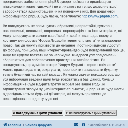
програмного забезпечення phpBB суворо пов'язані з організацією і
підтримкою інтернет-дискусій і не впливають на те, що дозволяється/
забороняється адміністрацією чи на поведінку в них. Для додаткової
інформації про phpBB, будь ласка, перегляньте:
https://www.phpbb.com/
.
Ви погоджуєтесь не розміщувати образливі, непристойні, вульгарні,
наклепницькі, ненависні, погрозливі, порнографічні та інші матеріали, які
можуть порушувати закони вашої країни, країни, яка надає послуги
хостингу для форуму “Форум Луцької інтернет-спільноти” чи міжнародне
право. Такі дії можуть призвести до негайної і постійної відмови у доступі
до форуму, при цьому ваш інтернет-провайдер буде повідомлений про це,
якщо ми будемо вважати це за необхідне. IP-адреси усіх повідомлень
зберігаються для забезпечення проведення такої політики. Ви
погоджуєтесь, що адміністратори “Форум Луцької інтернет-спільноти”
мають право видаляти, редагувати, переносити та закривати будь-яку
тему в будь-який час на свій розсуд . Як користувач ви погоджуєтесь, що
уся інформація введена вами буде зберігатись в базі даних. Хоча ця
інформація не буде відкрита третім особам без вашої згоди, ні
адміністрація “Форум Луцької інтернет-спільноти”, ні phpBB не буде нести
відповідальність за будь-які дії хакерів, які можуть призвести до
несанкціонованого доступу до неї.
Головна
Список форумів
Часовий пояс
UTC+03:00