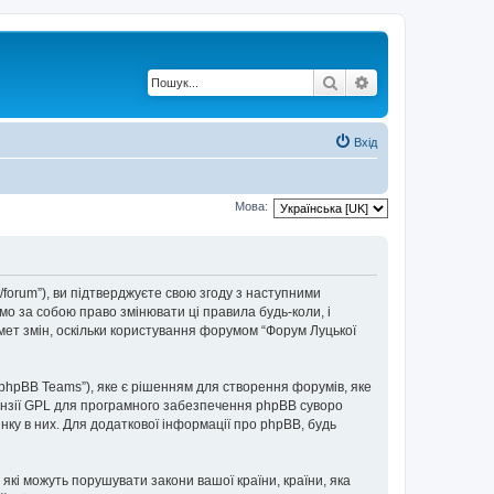
Пошук
Розширений по
Вхід
Мова:
t/forum”), ви підтверджуєте свою згоду з наступними
мо за собою право змінювати ці правила будь-коли, і
мет змін, оскільки користування форумом “Форум Луцької
“phpBB Teams”), яке є рішенням для створення форумів, яке
нзії GPL для програмного забезпечення phpBB суворо
інку в них. Для додаткової інформації про phpBB, будь
 які можуть порушувати закони вашої країни, країни, яка