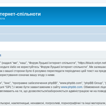
тернет-спільноти
іста
я
надалі “ми”, “наш”, “Форум Луцької інтернет-спільноти”, “https://black.volyn.ne
аходьте і/або не користуйтесь “Форум Луцької інтернет-спільноти”. Ми залишає
ак з вашої сторони було б розумно переглядати періодично цей текст на пред
користування означає вашу згоду з ними.
, “їхнє”, “програмне забезпечення phpBB”, “www.phpbb.com”, “phpBB Group”, 
далі “GPL”) і може бути завантаженим з сайту
www.phpbb.com
. Обмеження ліце
не впливають на те, що дозволяється/забороняється адміністрацією чи на повед
ьгарні, наклепницькі, ненависні, погрозливі, порнографічні та інші матеріали,