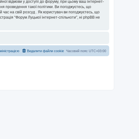
ійної відмови у доступі до форуму, при цьому ваш інтернет-
ня проведення такої політики. Ви погоджуєтесь, що
 час на свій розсуд . Як користувач ви погоджуєтесь, що
істрація “Форум Луцької інтернет-спільноти”, ні phpBB не
дміністрацією
Видалити файли cookie
Часовий пояс
UTC+03:00