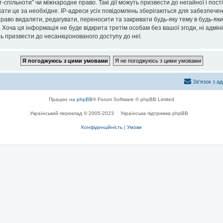
спільноти” чи міжнародне право. Такі дії можуть призвести до негайної і пост
ти це за необхідне. IP-адреси усіх повідомлень зберігаються для забезпечен
раво видаляти, редагувати, переносити та закривати будь-яку тему в будь-який
 Хоча ця інформація не буде відкрита третім особам без вашої згоди, ні адмін
жуть призвести до несанкціонованого доступу до неї.
Зв'язок з а
Працює на
phpBB
® Forum Software © phpBB Limited
Український переклад © 2005-2023
Українська підтримка phpBB
Конфіденційність
|
Умови