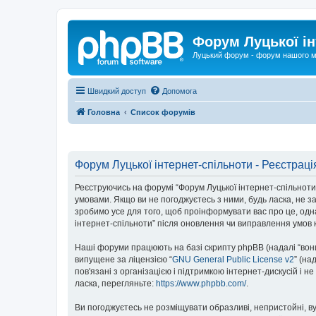
Форум Луцької ін
Луцький форум - форум нашого м
Швидкий доступ
Допомога
Головна
Список форумів
Форум Луцької інтернет-спільноти - Реєстраці
Реєструючись на форумі “Форум Луцької інтернет-спільноти” (
умовами. Якщо ви не погоджуєтесь з ними, будь ласка, не з
зробимо усе для того, щоб проінформувати вас про це, одн
інтернет-спільноти” після оновлення чи виправлення умов 
Наші форуми працюють на базі скрипту phpBB (надалі “вони”
випущене за ліцензією “
GNU General Public License v2
” (на
пов'язані з організацією і підтримкою інтернет-дискусій і 
ласка, перегляньте:
https://www.phpbb.com/
.
Ви погоджуєтесь не розміщувати образливі, непристойні, вул