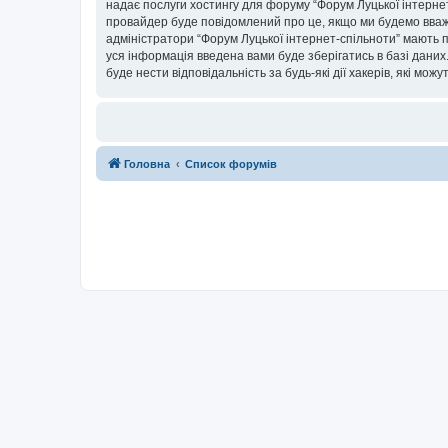
надає послуги хостингу для форуму “Форум Луцької інтернет-
провайдер буде повідомлений про це, якщо ми будемо вважа
адміністратори “Форум Луцької інтернет-спільноти” мають п
уся інформація введена вами буде зберігатись в базі даних.
буде нести відповідальність за будь-які дії хакерів, які мо
Головна
Список форумів