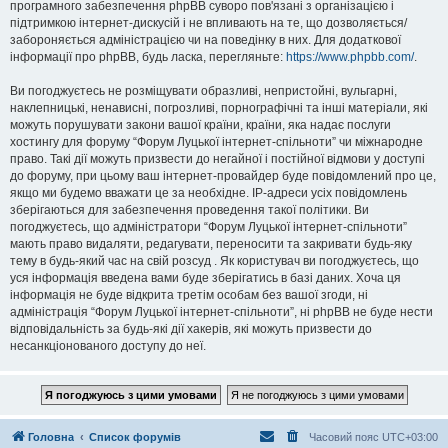
програмного забезпечення phpBB суворо пов'язані з організацією і
підтримкою інтернет-дискусій і не впливають на те, що дозволяється/
забороняється адміністрацією чи на поведінку в них. Для додаткової
інформації про phpBB, будь ласка, перегляньте:
https://www.phpbb.com/
.
Ви погоджуєтесь не розміщувати образливі, непристойні, вульгарні,
наклепницькі, ненависні, погрозливі, порнографічні та інші матеріали, які
можуть порушувати закони вашої країни, країни, яка надає послуги
хостингу для форуму “Форум Луцької інтернет-спільноти” чи міжнародне
право. Такі дії можуть призвести до негайної і постійної відмови у доступі
до форуму, при цьому ваш інтернет-провайдер буде повідомлений про це,
якщо ми будемо вважати це за необхідне. IP-адреси усіх повідомлень
зберігаються для забезпечення проведення такої політики. Ви
погоджуєтесь, що адміністратори “Форум Луцької інтернет-спільноти”
мають право видаляти, редагувати, переносити та закривати будь-яку
тему в будь-який час на свій розсуд . Як користувач ви погоджуєтесь, що
уся інформація введена вами буде зберігатись в базі даних. Хоча ця
інформація не буде відкрита третім особам без вашої згоди, ні
адміністрація “Форум Луцької інтернет-спільноти”, ні phpBB не буде нести
відповідальність за будь-які дії хакерів, які можуть призвести до
несанкціонованого доступу до неї.
Головна
Список форумів
Часовий пояс
UTC+03:00