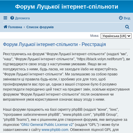
Форум Луцької інтернет-спільноти
Допомога
Вхід
П
Головна
Список форумів
о
Мова:
ш
Форум Луцької інтернет-спільноти - Реєстрація
у
Реєструючись на форумі “Форум Луцької інтернет-спільноти” (надалі “ми”,
к
“наш”, “Форум Луцької інтернет-спільноти”, “https://black.volyn.net/forum”), ви
підтверджуєте свою згоду з наступними умовами. Якщо ви не
погоджуєтесь з ними, будь ласка, не заходьте і/або не користуйтесь
“Форум Луцької інтернет-спільноти”. Ми залишаємо за собою право
змінювати ці правила будь-коли, і зробимо усе для того, щоб
проінформувати вас про це, однак з вашої сторони було б розумно
переглядати періодично цей текст на предмет змін, оскільки користування
форумом “Форум Луцької інтернет-спільноти” після оновлення чи
виправлення умов користування означає вашу згоду з ними.
Наші форуми працюють на базі скрипту phpBB (надалі “вони”, “їхнє”,
“програмне забезпечення phpBB”, “www.phpbb.com”, “phpBB Group”,
“phpBB Teams”), яке є рішенням для створення форумів, яке випущене за
ліцензією “
GNU General Public License v2
” (надалі “GPL”) і може бути
завантаженим з сайту
www.phpbb.com
. Обмеження ліцензії GPL для