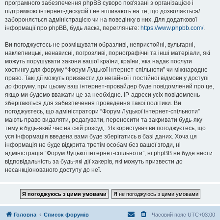
програмного забезпечення phpBB суворо пов'язані з організацією і
підтримкою інтернет-дискусій і не впливають на те, що дозволяється/
забороняється адміністрацією чи на поведінку в них. Для додаткової
інформації про phpBB, будь ласка, перегляньте:
https://www.phpbb.com/
.
Ви погоджуєтесь не розміщувати образливі, непристойні, вульгарні,
наклепницькі, ненависні, погрозливі, порнографічні та інші матеріали, які
можуть порушувати закони вашої країни, країни, яка надає послуги
хостингу для форуму “Форум Луцької інтернет-спільноти” чи міжнародне
право. Такі дії можуть призвести до негайної і постійної відмови у доступі
до форуму, при цьому ваш інтернет-провайдер буде повідомлений про це,
якщо ми будемо вважати це за необхідне. IP-адреси усіх повідомлень
зберігаються для забезпечення проведення такої політики. Ви
погоджуєтесь, що адміністратори “Форум Луцької інтернет-спільноти”
мають право видаляти, редагувати, переносити та закривати будь-яку
тему в будь-який час на свій розсуд . Як користувач ви погоджуєтесь, що
уся інформація введена вами буде зберігатись в базі даних. Хоча ця
інформація не буде відкрита третім особам без вашої згоди, ні
адміністрація “Форум Луцької інтернет-спільноти”, ні phpBB не буде нести
відповідальність за будь-які дії хакерів, які можуть призвести до
несанкціонованого доступу до неї.
Головна
Список форумів
Часовий пояс
UTC+03:00