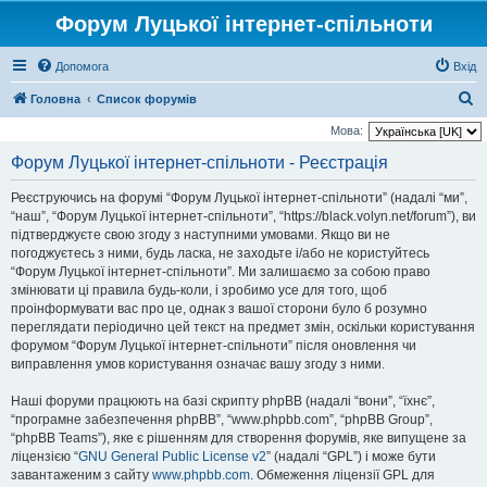
Форум Луцької інтернет-спільноти
Допомога
Вхід
П
Головна
Список форумів
о
Мова:
ш
Форум Луцької інтернет-спільноти - Реєстрація
у
Реєструючись на форумі “Форум Луцької інтернет-спільноти” (надалі “ми”,
к
“наш”, “Форум Луцької інтернет-спільноти”, “https://black.volyn.net/forum”), ви
підтверджуєте свою згоду з наступними умовами. Якщо ви не
погоджуєтесь з ними, будь ласка, не заходьте і/або не користуйтесь
“Форум Луцької інтернет-спільноти”. Ми залишаємо за собою право
змінювати ці правила будь-коли, і зробимо усе для того, щоб
проінформувати вас про це, однак з вашої сторони було б розумно
переглядати періодично цей текст на предмет змін, оскільки користування
форумом “Форум Луцької інтернет-спільноти” після оновлення чи
виправлення умов користування означає вашу згоду з ними.
Наші форуми працюють на базі скрипту phpBB (надалі “вони”, “їхнє”,
“програмне забезпечення phpBB”, “www.phpbb.com”, “phpBB Group”,
“phpBB Teams”), яке є рішенням для створення форумів, яке випущене за
ліцензією “
GNU General Public License v2
” (надалі “GPL”) і може бути
завантаженим з сайту
www.phpbb.com
. Обмеження ліцензії GPL для