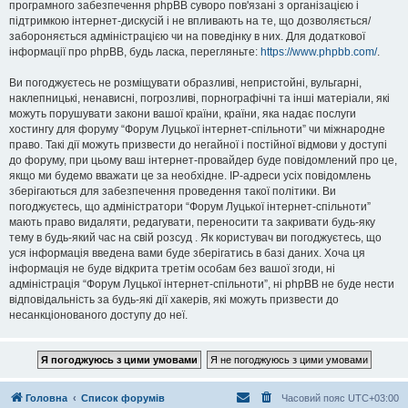
програмного забезпечення phpBB суворо пов'язані з організацією і
підтримкою інтернет-дискусій і не впливають на те, що дозволяється/
забороняється адміністрацією чи на поведінку в них. Для додаткової
інформації про phpBB, будь ласка, перегляньте:
https://www.phpbb.com/
.
Ви погоджуєтесь не розміщувати образливі, непристойні, вульгарні,
наклепницькі, ненависні, погрозливі, порнографічні та інші матеріали, які
можуть порушувати закони вашої країни, країни, яка надає послуги
хостингу для форуму “Форум Луцької інтернет-спільноти” чи міжнародне
право. Такі дії можуть призвести до негайної і постійної відмови у доступі
до форуму, при цьому ваш інтернет-провайдер буде повідомлений про це,
якщо ми будемо вважати це за необхідне. IP-адреси усіх повідомлень
зберігаються для забезпечення проведення такої політики. Ви
погоджуєтесь, що адміністратори “Форум Луцької інтернет-спільноти”
мають право видаляти, редагувати, переносити та закривати будь-яку
тему в будь-який час на свій розсуд . Як користувач ви погоджуєтесь, що
уся інформація введена вами буде зберігатись в базі даних. Хоча ця
інформація не буде відкрита третім особам без вашої згоди, ні
адміністрація “Форум Луцької інтернет-спільноти”, ні phpBB не буде нести
відповідальність за будь-які дії хакерів, які можуть призвести до
несанкціонованого доступу до неї.
Головна
Список форумів
Часовий пояс
UTC+03:00