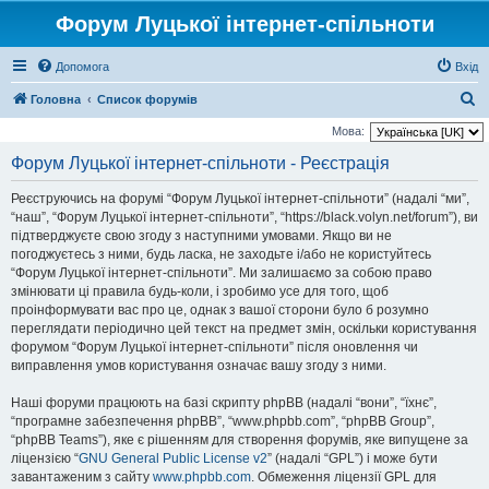
Форум Луцької інтернет-спільноти
Допомога
Вхід
П
Головна
Список форумів
о
Мова:
ш
Форум Луцької інтернет-спільноти - Реєстрація
у
Реєструючись на форумі “Форум Луцької інтернет-спільноти” (надалі “ми”,
к
“наш”, “Форум Луцької інтернет-спільноти”, “https://black.volyn.net/forum”), ви
підтверджуєте свою згоду з наступними умовами. Якщо ви не
погоджуєтесь з ними, будь ласка, не заходьте і/або не користуйтесь
“Форум Луцької інтернет-спільноти”. Ми залишаємо за собою право
змінювати ці правила будь-коли, і зробимо усе для того, щоб
проінформувати вас про це, однак з вашої сторони було б розумно
переглядати періодично цей текст на предмет змін, оскільки користування
форумом “Форум Луцької інтернет-спільноти” після оновлення чи
виправлення умов користування означає вашу згоду з ними.
Наші форуми працюють на базі скрипту phpBB (надалі “вони”, “їхнє”,
“програмне забезпечення phpBB”, “www.phpbb.com”, “phpBB Group”,
“phpBB Teams”), яке є рішенням для створення форумів, яке випущене за
ліцензією “
GNU General Public License v2
” (надалі “GPL”) і може бути
завантаженим з сайту
www.phpbb.com
. Обмеження ліцензії GPL для