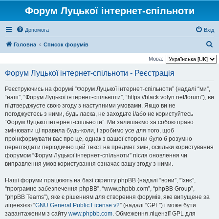
Форум Луцької інтернет-спільноти
Допомога
Вхід
П
Головна
Список форумів
о
Мова:
ш
Форум Луцької інтернет-спільноти - Реєстрація
у
Реєструючись на форумі “Форум Луцької інтернет-спільноти” (надалі “ми”,
к
“наш”, “Форум Луцької інтернет-спільноти”, “https://black.volyn.net/forum”), ви
підтверджуєте свою згоду з наступними умовами. Якщо ви не
погоджуєтесь з ними, будь ласка, не заходьте і/або не користуйтесь
“Форум Луцької інтернет-спільноти”. Ми залишаємо за собою право
змінювати ці правила будь-коли, і зробимо усе для того, щоб
проінформувати вас про це, однак з вашої сторони було б розумно
переглядати періодично цей текст на предмет змін, оскільки користування
форумом “Форум Луцької інтернет-спільноти” після оновлення чи
виправлення умов користування означає вашу згоду з ними.
Наші форуми працюють на базі скрипту phpBB (надалі “вони”, “їхнє”,
“програмне забезпечення phpBB”, “www.phpbb.com”, “phpBB Group”,
“phpBB Teams”), яке є рішенням для створення форумів, яке випущене за
ліцензією “
GNU General Public License v2
” (надалі “GPL”) і може бути
завантаженим з сайту
www.phpbb.com
. Обмеження ліцензії GPL для