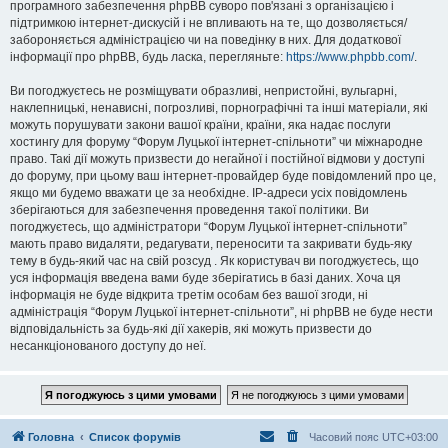
програмного забезпечення phpBB суворо пов'язані з організацією і
підтримкою інтернет-дискусій і не впливають на те, що дозволяється/
забороняється адміністрацією чи на поведінку в них. Для додаткової
інформації про phpBB, будь ласка, перегляньте:
https://www.phpbb.com/
.
Ви погоджуєтесь не розміщувати образливі, непристойні, вульгарні,
наклепницькі, ненависні, погрозливі, порнографічні та інші матеріали, які
можуть порушувати закони вашої країни, країни, яка надає послуги
хостингу для форуму “Форум Луцької інтернет-спільноти” чи міжнародне
право. Такі дії можуть призвести до негайної і постійної відмови у доступі
до форуму, при цьому ваш інтернет-провайдер буде повідомлений про це,
якщо ми будемо вважати це за необхідне. IP-адреси усіх повідомлень
зберігаються для забезпечення проведення такої політики. Ви
погоджуєтесь, що адміністратори “Форум Луцької інтернет-спільноти”
мають право видаляти, редагувати, переносити та закривати будь-яку
тему в будь-який час на свій розсуд . Як користувач ви погоджуєтесь, що
уся інформація введена вами буде зберігатись в базі даних. Хоча ця
інформація не буде відкрита третім особам без вашої згоди, ні
адміністрація “Форум Луцької інтернет-спільноти”, ні phpBB не буде нести
відповідальність за будь-які дії хакерів, які можуть призвести до
несанкціонованого доступу до неї.
Головна
Список форумів
Часовий пояс
UTC+03:00