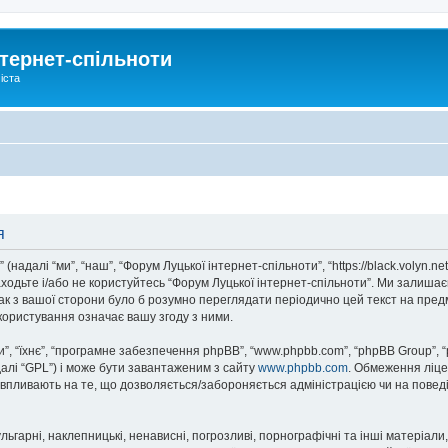
тернет-спільноти
іста
я
надалі “ми”, “наш”, “Форум Луцької інтернет-спільноти”, “https://black.volyn.ne
аходьте і/або не користуйтесь “Форум Луцької інтернет-спільноти”. Ми залишає
ак з вашої сторони було б розумно переглядати періодично цей текст на пред
користування означає вашу згоду з ними.
, “їхнє”, “програмне забезпечення phpBB”, “www.phpbb.com”, “phpBB Group”, 
далі “GPL”) і може бути завантаженим з сайту
www.phpbb.com
. Обмеження ліце
не впливають на те, що дозволяється/забороняється адміністрацією чи на повед
ьгарні, наклепницькі, ненависні, погрозливі, порнографічні та інші матеріали,