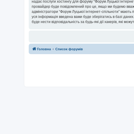
надає послуги хостингу для форуму “Форум Луцької інтернет-
провайдер буде повідомлений про це, якщо ми будемо вважа
адміністратори “Форум Луцької інтернет-спільноти” мають п
уся інформація введена вами буде зберігатись в базі даних.
буде нести відповідальність за будь-які дії хакерів, які мо
Головна
Список форумів