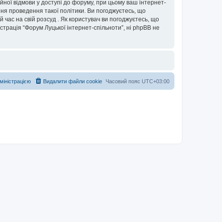
ійної відмови у доступі до форуму, при цьому ваш інтернет-
ня проведення такої політики. Ви погоджуєтесь, що
 час на свій розсуд . Як користувач ви погоджуєтесь, що
істрація “Форум Луцької інтернет-спільноти”, ні phpBB не
дміністрацією
Видалити файли cookie
Часовий пояс
UTC+03:00