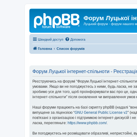
Форум Луцької ін
Луцький форум - форум нашого м
Швидкий доступ
Допомога
Головна
Список форумів
Форум Луцької інтернет-спільноти - Реєстраці
Реєструючись на форумі “Форум Луцької інтернет-спільноти” (
умовами. Якщо ви не погоджуєтесь з ними, будь ласка, не з
зробимо усе для того, щоб проінформувати вас про це, одн
інтернет-спільноти” після оновлення чи виправлення умов 
Наші форуми працюють на базі скрипту phpBB (надалі “вони”
випущене за ліцензією “
GNU General Public License v2
” (на
пов'язані з організацією і підтримкою інтернет-дискусій і 
ласка, перегляньте:
https://www.phpbb.com/
.
Ви погоджуєтесь не розміщувати образливі, непристойні, вул