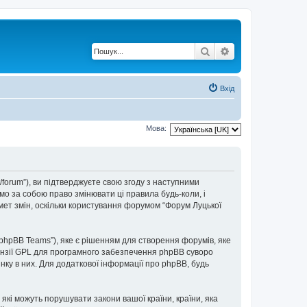
Пошук
Розширений по
Вхід
Мова:
t/forum”), ви підтверджуєте свою згоду з наступними
мо за собою право змінювати ці правила будь-коли, і
мет змін, оскільки користування форумом “Форум Луцької
“phpBB Teams”), яке є рішенням для створення форумів, яке
нзії GPL для програмного забезпечення phpBB суворо
інку в них. Для додаткової інформації про phpBB, будь
 які можуть порушувати закони вашої країни, країни, яка