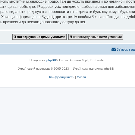
спільноти” чи міжнародне право. Такі дії можуть призвести до негайної і пост
ти це за необхідне. IP-адреси усіх повідомлень зберігаються для забезпечен
раво видаляти, редагувати, переносити та закривати будь-яку тему в будь-який
 Хоча ця інформація не буде відкрита третім особам без вашої згоди, ні адмін
жуть призвести до несанкціонованого доступу до неї.
Зв'язок з а
Працює на
phpBB
® Forum Software © phpBB Limited
Український переклад © 2005-2023
Українська підтримка phpBB
Конфіденційність
|
Умови