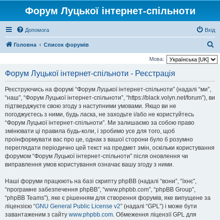
Форум Луцької інтернет-спільноти
Допомога
Вхід
П
Головна
Список форумів
о
Мова:
ш
Форум Луцької інтернет-спільноти - Реєстрація
у
Реєструючись на форумі “Форум Луцької інтернет-спільноти” (надалі “ми”,
к
“наш”, “Форум Луцької інтернет-спільноти”, “https://black.volyn.net/forum”), ви
підтверджуєте свою згоду з наступними умовами. Якщо ви не
погоджуєтесь з ними, будь ласка, не заходьте і/або не користуйтесь
“Форум Луцької інтернет-спільноти”. Ми залишаємо за собою право
змінювати ці правила будь-коли, і зробимо усе для того, щоб
проінформувати вас про це, однак з вашої сторони було б розумно
переглядати періодично цей текст на предмет змін, оскільки користування
форумом “Форум Луцької інтернет-спільноти” після оновлення чи
виправлення умов користування означає вашу згоду з ними.
Наші форуми працюють на базі скрипту phpBB (надалі “вони”, “їхнє”,
“програмне забезпечення phpBB”, “www.phpbb.com”, “phpBB Group”,
“phpBB Teams”), яке є рішенням для створення форумів, яке випущене за
ліцензією “
GNU General Public License v2
” (надалі “GPL”) і може бути
завантаженим з сайту
www.phpbb.com
. Обмеження ліцензії GPL для