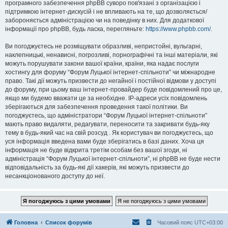
програмного забезпечення phpBB суворо пов'язані з організацією і
підтримкою інтернет-дискусій і не впливають на те, що дозволяється/
забороняється адміністрацією чи на поведінку в них. Для додаткової
інформації про phpBB, будь ласка, перегляньте:
https://www.phpbb.com/
.
Ви погоджуєтесь не розміщувати образливі, непристойні, вульгарні,
наклепницькі, ненависні, погрозливі, порнографічні та інші матеріали, які
можуть порушувати закони вашої країни, країни, яка надає послуги
хостингу для форуму “Форум Луцької інтернет-спільноти” чи міжнародне
право. Такі дії можуть призвести до негайної і постійної відмови у доступі
до форуму, при цьому ваш інтернет-провайдер буде повідомлений про це,
якщо ми будемо вважати це за необхідне. IP-адреси усіх повідомлень
зберігаються для забезпечення проведення такої політики. Ви
погоджуєтесь, що адміністратори “Форум Луцької інтернет-спільноти”
мають право видаляти, редагувати, переносити та закривати будь-яку
тему в будь-який час на свій розсуд . Як користувач ви погоджуєтесь, що
уся інформація введена вами буде зберігатись в базі даних. Хоча ця
інформація не буде відкрита третім особам без вашої згоди, ні
адміністрація “Форум Луцької інтернет-спільноти”, ні phpBB не буде нести
відповідальність за будь-які дії хакерів, які можуть призвести до
несанкціонованого доступу до неї.
Головна
Список форумів
Часовий пояс
UTC+03:00