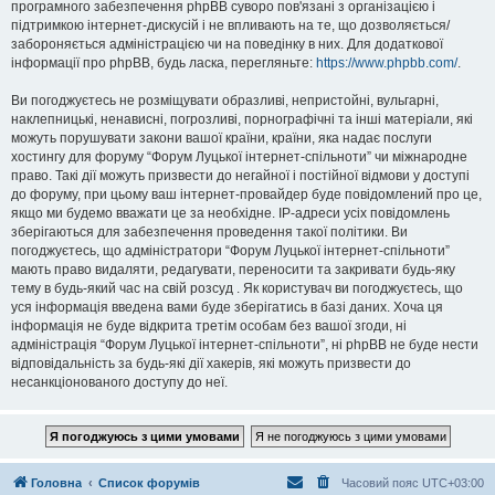
програмного забезпечення phpBB суворо пов'язані з організацією і
підтримкою інтернет-дискусій і не впливають на те, що дозволяється/
забороняється адміністрацією чи на поведінку в них. Для додаткової
інформації про phpBB, будь ласка, перегляньте:
https://www.phpbb.com/
.
Ви погоджуєтесь не розміщувати образливі, непристойні, вульгарні,
наклепницькі, ненависні, погрозливі, порнографічні та інші матеріали, які
можуть порушувати закони вашої країни, країни, яка надає послуги
хостингу для форуму “Форум Луцької інтернет-спільноти” чи міжнародне
право. Такі дії можуть призвести до негайної і постійної відмови у доступі
до форуму, при цьому ваш інтернет-провайдер буде повідомлений про це,
якщо ми будемо вважати це за необхідне. IP-адреси усіх повідомлень
зберігаються для забезпечення проведення такої політики. Ви
погоджуєтесь, що адміністратори “Форум Луцької інтернет-спільноти”
мають право видаляти, редагувати, переносити та закривати будь-яку
тему в будь-який час на свій розсуд . Як користувач ви погоджуєтесь, що
уся інформація введена вами буде зберігатись в базі даних. Хоча ця
інформація не буде відкрита третім особам без вашої згоди, ні
адміністрація “Форум Луцької інтернет-спільноти”, ні phpBB не буде нести
відповідальність за будь-які дії хакерів, які можуть призвести до
несанкціонованого доступу до неї.
Головна
Список форумів
Часовий пояс
UTC+03:00