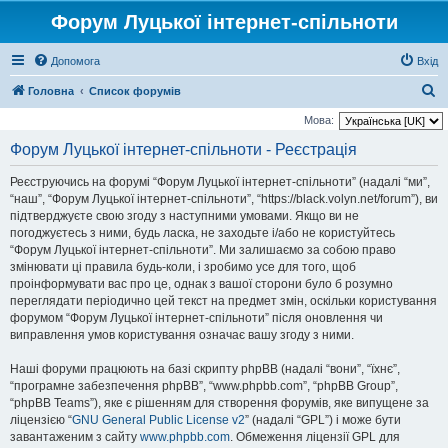
Форум Луцької інтернет-спільноти
Допомога
Вхід
П
Головна
Список форумів
о
Мова:
ш
Форум Луцької інтернет-спільноти - Реєстрація
у
Реєструючись на форумі “Форум Луцької інтернет-спільноти” (надалі “ми”,
к
“наш”, “Форум Луцької інтернет-спільноти”, “https://black.volyn.net/forum”), ви
підтверджуєте свою згоду з наступними умовами. Якщо ви не
погоджуєтесь з ними, будь ласка, не заходьте і/або не користуйтесь
“Форум Луцької інтернет-спільноти”. Ми залишаємо за собою право
змінювати ці правила будь-коли, і зробимо усе для того, щоб
проінформувати вас про це, однак з вашої сторони було б розумно
переглядати періодично цей текст на предмет змін, оскільки користування
форумом “Форум Луцької інтернет-спільноти” після оновлення чи
виправлення умов користування означає вашу згоду з ними.
Наші форуми працюють на базі скрипту phpBB (надалі “вони”, “їхнє”,
“програмне забезпечення phpBB”, “www.phpbb.com”, “phpBB Group”,
“phpBB Teams”), яке є рішенням для створення форумів, яке випущене за
ліцензією “
GNU General Public License v2
” (надалі “GPL”) і може бути
завантаженим з сайту
www.phpbb.com
. Обмеження ліцензії GPL для