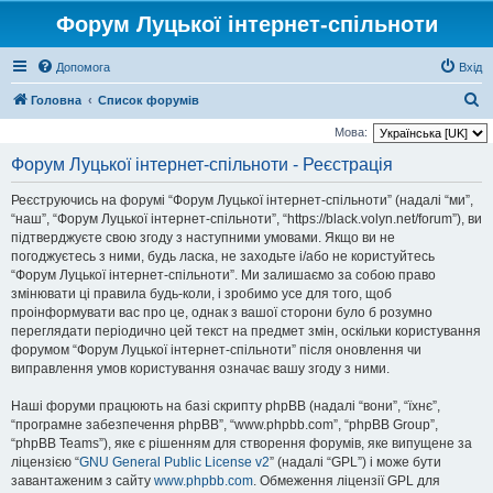
Форум Луцької інтернет-спільноти
Допомога
Вхід
П
Головна
Список форумів
о
Мова:
ш
Форум Луцької інтернет-спільноти - Реєстрація
у
Реєструючись на форумі “Форум Луцької інтернет-спільноти” (надалі “ми”,
к
“наш”, “Форум Луцької інтернет-спільноти”, “https://black.volyn.net/forum”), ви
підтверджуєте свою згоду з наступними умовами. Якщо ви не
погоджуєтесь з ними, будь ласка, не заходьте і/або не користуйтесь
“Форум Луцької інтернет-спільноти”. Ми залишаємо за собою право
змінювати ці правила будь-коли, і зробимо усе для того, щоб
проінформувати вас про це, однак з вашої сторони було б розумно
переглядати періодично цей текст на предмет змін, оскільки користування
форумом “Форум Луцької інтернет-спільноти” після оновлення чи
виправлення умов користування означає вашу згоду з ними.
Наші форуми працюють на базі скрипту phpBB (надалі “вони”, “їхнє”,
“програмне забезпечення phpBB”, “www.phpbb.com”, “phpBB Group”,
“phpBB Teams”), яке є рішенням для створення форумів, яке випущене за
ліцензією “
GNU General Public License v2
” (надалі “GPL”) і може бути
завантаженим з сайту
www.phpbb.com
. Обмеження ліцензії GPL для