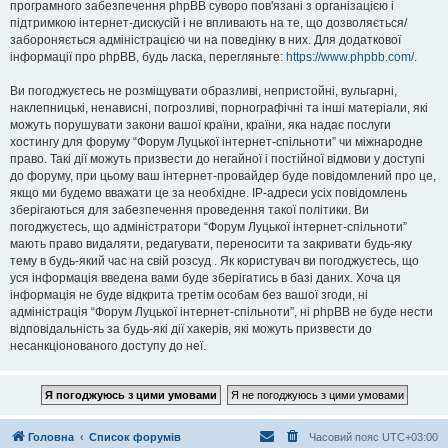
програмного забезпечення phpBB суворо пов'язані з організацією і
підтримкою інтернет-дискусій і не впливають на те, що дозволяється/
забороняється адміністрацією чи на поведінку в них. Для додаткової
інформації про phpBB, будь ласка, перегляньте:
https://www.phpbb.com/
.
Ви погоджуєтесь не розміщувати образливі, непристойні, вульгарні,
наклепницькі, ненависні, погрозливі, порнографічні та інші матеріали, які
можуть порушувати закони вашої країни, країни, яка надає послуги
хостингу для форуму “Форум Луцької інтернет-спільноти” чи міжнародне
право. Такі дії можуть призвести до негайної і постійної відмови у доступі
до форуму, при цьому ваш інтернет-провайдер буде повідомлений про це,
якщо ми будемо вважати це за необхідне. IP-адреси усіх повідомлень
зберігаються для забезпечення проведення такої політики. Ви
погоджуєтесь, що адміністратори “Форум Луцької інтернет-спільноти”
мають право видаляти, редагувати, переносити та закривати будь-яку
тему в будь-який час на свій розсуд . Як користувач ви погоджуєтесь, що
уся інформація введена вами буде зберігатись в базі даних. Хоча ця
інформація не буде відкрита третім особам без вашої згоди, ні
адміністрація “Форум Луцької інтернет-спільноти”, ні phpBB не буде нести
відповідальність за будь-які дії хакерів, які можуть призвести до
несанкціонованого доступу до неї.
Головна
Список форумів
Часовий пояс
UTC+03:00