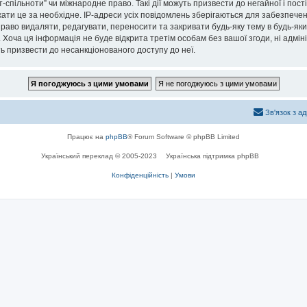
спільноти” чи міжнародне право. Такі дії можуть призвести до негайної і пост
ти це за необхідне. IP-адреси усіх повідомлень зберігаються для забезпечен
раво видаляти, редагувати, переносити та закривати будь-яку тему в будь-який
 Хоча ця інформація не буде відкрита третім особам без вашої згоди, ні адмін
жуть призвести до несанкціонованого доступу до неї.
Зв'язок з а
Працює на
phpBB
® Forum Software © phpBB Limited
Український переклад © 2005-2023
Українська підтримка phpBB
Конфіденційність
|
Умови