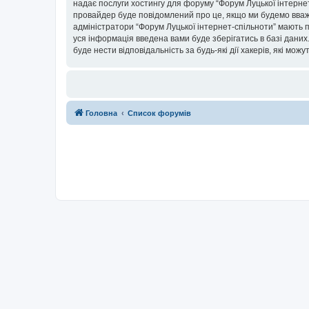
надає послуги хостингу для форуму “Форум Луцької інтернет-
провайдер буде повідомлений про це, якщо ми будемо вважа
адміністратори “Форум Луцької інтернет-спільноти” мають п
уся інформація введена вами буде зберігатись в базі даних.
буде нести відповідальність за будь-які дії хакерів, які мо
Головна
Список форумів