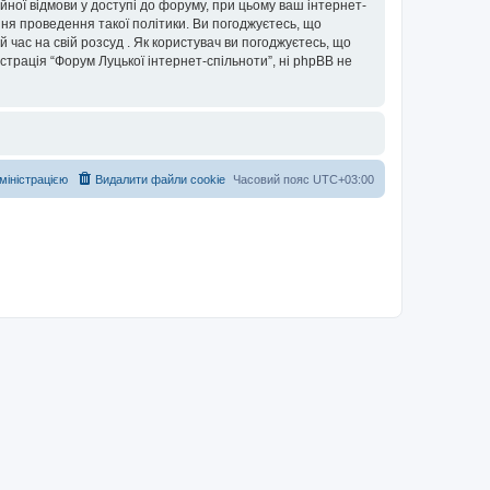
ійної відмови у доступі до форуму, при цьому ваш інтернет-
ня проведення такої політики. Ви погоджуєтесь, що
 час на свій розсуд . Як користувач ви погоджуєтесь, що
істрація “Форум Луцької інтернет-спільноти”, ні phpBB не
дміністрацією
Видалити файли cookie
Часовий пояс
UTC+03:00