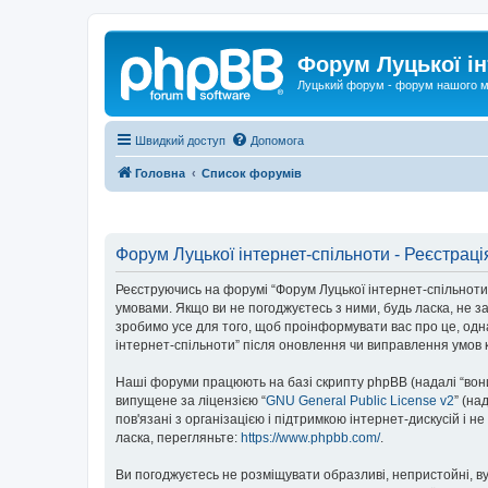
Форум Луцької ін
Луцький форум - форум нашого м
Швидкий доступ
Допомога
Головна
Список форумів
Форум Луцької інтернет-спільноти - Реєстраці
Реєструючись на форумі “Форум Луцької інтернет-спільноти” (
умовами. Якщо ви не погоджуєтесь з ними, будь ласка, не з
зробимо усе для того, щоб проінформувати вас про це, одн
інтернет-спільноти” після оновлення чи виправлення умов 
Наші форуми працюють на базі скрипту phpBB (надалі “вони”
випущене за ліцензією “
GNU General Public License v2
” (на
пов'язані з організацією і підтримкою інтернет-дискусій і 
ласка, перегляньте:
https://www.phpbb.com/
.
Ви погоджуєтесь не розміщувати образливі, непристойні, вул