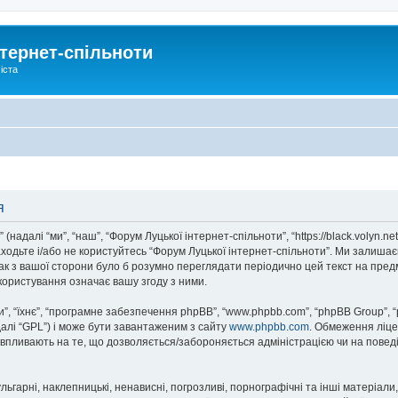
тернет-спільноти
іста
я
надалі “ми”, “наш”, “Форум Луцької інтернет-спільноти”, “https://black.volyn.ne
аходьте і/або не користуйтесь “Форум Луцької інтернет-спільноти”. Ми залишає
ак з вашої сторони було б розумно переглядати періодично цей текст на пред
користування означає вашу згоду з ними.
, “їхнє”, “програмне забезпечення phpBB”, “www.phpbb.com”, “phpBB Group”, 
далі “GPL”) і може бути завантаженим з сайту
www.phpbb.com
. Обмеження ліце
не впливають на те, що дозволяється/забороняється адміністрацією чи на повед
ьгарні, наклепницькі, ненависні, погрозливі, порнографічні та інші матеріали,