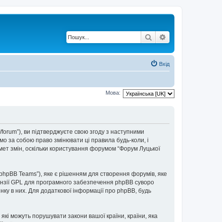
Пошук
Розширений по
Вхід
Мова:
t/forum”), ви підтверджуєте свою згоду з наступними
мо за собою право змінювати ці правила будь-коли, і
мет змін, оскільки користування форумом “Форум Луцької
“phpBB Teams”), яке є рішенням для створення форумів, яке
нзії GPL для програмного забезпечення phpBB суворо
інку в них. Для додаткової інформації про phpBB, будь
 які можуть порушувати закони вашої країни, країни, яка