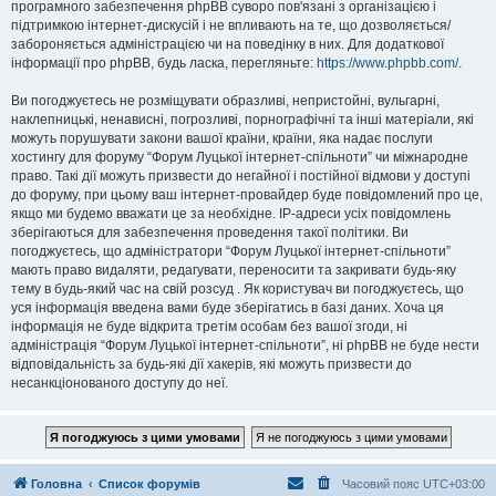
програмного забезпечення phpBB суворо пов'язані з організацією і
підтримкою інтернет-дискусій і не впливають на те, що дозволяється/
забороняється адміністрацією чи на поведінку в них. Для додаткової
інформації про phpBB, будь ласка, перегляньте:
https://www.phpbb.com/
.
Ви погоджуєтесь не розміщувати образливі, непристойні, вульгарні,
наклепницькі, ненависні, погрозливі, порнографічні та інші матеріали, які
можуть порушувати закони вашої країни, країни, яка надає послуги
хостингу для форуму “Форум Луцької інтернет-спільноти” чи міжнародне
право. Такі дії можуть призвести до негайної і постійної відмови у доступі
до форуму, при цьому ваш інтернет-провайдер буде повідомлений про це,
якщо ми будемо вважати це за необхідне. IP-адреси усіх повідомлень
зберігаються для забезпечення проведення такої політики. Ви
погоджуєтесь, що адміністратори “Форум Луцької інтернет-спільноти”
мають право видаляти, редагувати, переносити та закривати будь-яку
тему в будь-який час на свій розсуд . Як користувач ви погоджуєтесь, що
уся інформація введена вами буде зберігатись в базі даних. Хоча ця
інформація не буде відкрита третім особам без вашої згоди, ні
адміністрація “Форум Луцької інтернет-спільноти”, ні phpBB не буде нести
відповідальність за будь-які дії хакерів, які можуть призвести до
несанкціонованого доступу до неї.
Головна
Список форумів
Часовий пояс
UTC+03:00