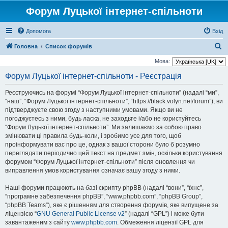
Форум Луцької інтернет-спільноти
Допомога
Вхід
П
Головна
Список форумів
о
Мова:
ш
Форум Луцької інтернет-спільноти - Реєстрація
у
Реєструючись на форумі “Форум Луцької інтернет-спільноти” (надалі “ми”,
к
“наш”, “Форум Луцької інтернет-спільноти”, “https://black.volyn.net/forum”), ви
підтверджуєте свою згоду з наступними умовами. Якщо ви не
погоджуєтесь з ними, будь ласка, не заходьте і/або не користуйтесь
“Форум Луцької інтернет-спільноти”. Ми залишаємо за собою право
змінювати ці правила будь-коли, і зробимо усе для того, щоб
проінформувати вас про це, однак з вашої сторони було б розумно
переглядати періодично цей текст на предмет змін, оскільки користування
форумом “Форум Луцької інтернет-спільноти” після оновлення чи
виправлення умов користування означає вашу згоду з ними.
Наші форуми працюють на базі скрипту phpBB (надалі “вони”, “їхнє”,
“програмне забезпечення phpBB”, “www.phpbb.com”, “phpBB Group”,
“phpBB Teams”), яке є рішенням для створення форумів, яке випущене за
ліцензією “
GNU General Public License v2
” (надалі “GPL”) і може бути
завантаженим з сайту
www.phpbb.com
. Обмеження ліцензії GPL для