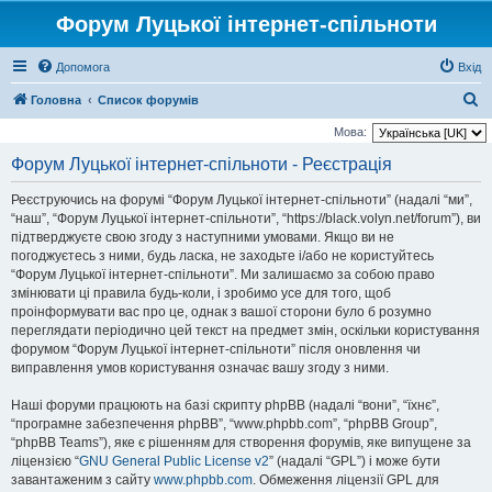
Форум Луцької інтернет-спільноти
Допомога
Вхід
П
Головна
Список форумів
о
Мова:
ш
Форум Луцької інтернет-спільноти - Реєстрація
у
Реєструючись на форумі “Форум Луцької інтернет-спільноти” (надалі “ми”,
к
“наш”, “Форум Луцької інтернет-спільноти”, “https://black.volyn.net/forum”), ви
підтверджуєте свою згоду з наступними умовами. Якщо ви не
погоджуєтесь з ними, будь ласка, не заходьте і/або не користуйтесь
“Форум Луцької інтернет-спільноти”. Ми залишаємо за собою право
змінювати ці правила будь-коли, і зробимо усе для того, щоб
проінформувати вас про це, однак з вашої сторони було б розумно
переглядати періодично цей текст на предмет змін, оскільки користування
форумом “Форум Луцької інтернет-спільноти” після оновлення чи
виправлення умов користування означає вашу згоду з ними.
Наші форуми працюють на базі скрипту phpBB (надалі “вони”, “їхнє”,
“програмне забезпечення phpBB”, “www.phpbb.com”, “phpBB Group”,
“phpBB Teams”), яке є рішенням для створення форумів, яке випущене за
ліцензією “
GNU General Public License v2
” (надалі “GPL”) і може бути
завантаженим з сайту
www.phpbb.com
. Обмеження ліцензії GPL для