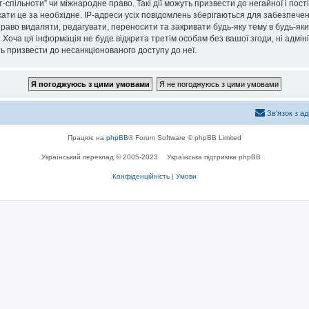
спільноти” чи міжнародне право. Такі дії можуть призвести до негайної і пост
ти це за необхідне. IP-адреси усіх повідомлень зберігаються для забезпечен
раво видаляти, редагувати, переносити та закривати будь-яку тему в будь-який
 Хоча ця інформація не буде відкрита третім особам без вашої згоди, ні адмін
жуть призвести до несанкціонованого доступу до неї.
Зв'язок з а
Працює на
phpBB
® Forum Software © phpBB Limited
Український переклад © 2005-2023
Українська підтримка phpBB
Конфіденційність
|
Умови