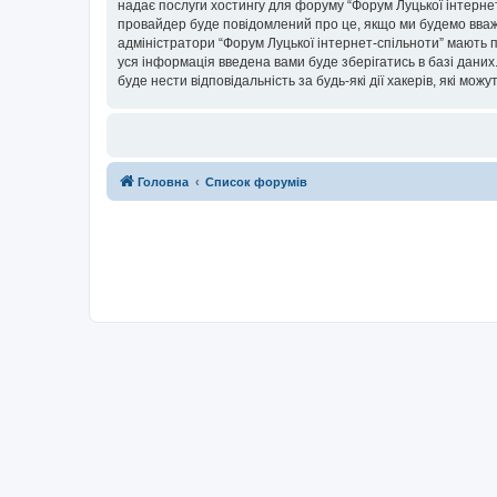
надає послуги хостингу для форуму “Форум Луцької інтернет-
провайдер буде повідомлений про це, якщо ми будемо вважа
адміністратори “Форум Луцької інтернет-спільноти” мають п
уся інформація введена вами буде зберігатись в базі даних.
буде нести відповідальність за будь-які дії хакерів, які мо
Головна
Список форумів