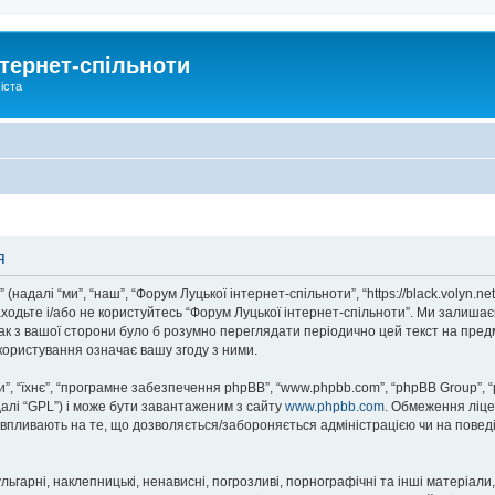
тернет-спільноти
іста
я
надалі “ми”, “наш”, “Форум Луцької інтернет-спільноти”, “https://black.volyn.ne
аходьте і/або не користуйтесь “Форум Луцької інтернет-спільноти”. Ми залишає
ак з вашої сторони було б розумно переглядати періодично цей текст на пред
користування означає вашу згоду з ними.
, “їхнє”, “програмне забезпечення phpBB”, “www.phpbb.com”, “phpBB Group”, 
далі “GPL”) і може бути завантаженим з сайту
www.phpbb.com
. Обмеження ліце
не впливають на те, що дозволяється/забороняється адміністрацією чи на повед
ьгарні, наклепницькі, ненависні, погрозливі, порнографічні та інші матеріали,