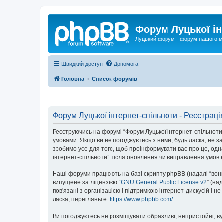
Форум Луцької ін
Луцький форум - форум нашого м
Швидкий доступ
Допомога
Головна
Список форумів
Форум Луцької інтернет-спільноти - Реєстраці
Реєструючись на форумі “Форум Луцької інтернет-спільноти” (
умовами. Якщо ви не погоджуєтесь з ними, будь ласка, не з
зробимо усе для того, щоб проінформувати вас про це, одн
інтернет-спільноти” після оновлення чи виправлення умов 
Наші форуми працюють на базі скрипту phpBB (надалі “вони”
випущене за ліцензією “
GNU General Public License v2
” (на
пов'язані з організацією і підтримкою інтернет-дискусій і 
ласка, перегляньте:
https://www.phpbb.com/
.
Ви погоджуєтесь не розміщувати образливі, непристойні, вул