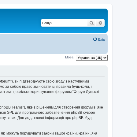
Пошук
Розширений по
Вхід
Мова:
t/forum”), ви підтверджуєте свою згоду з наступними
мо за собою право змінювати ці правила будь-коли, і
мет змін, оскільки користування форумом “Форум Луцької
“phpBB Teams”), яке є рішенням для створення форумів, яке
нзії GPL для програмного забезпечення phpBB суворо
інку в них. Для додаткової інформації про phpBB, будь
 які можуть порушувати закони вашої країни, країни, яка