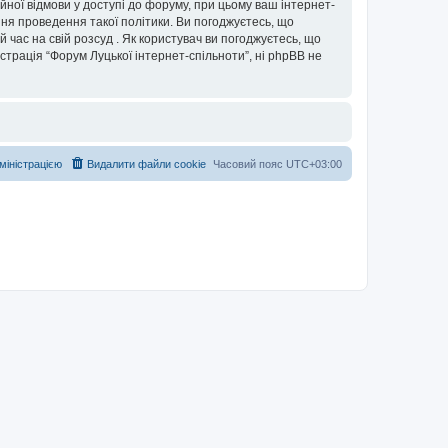
ійної відмови у доступі до форуму, при цьому ваш інтернет-
ня проведення такої політики. Ви погоджуєтесь, що
 час на свій розсуд . Як користувач ви погоджуєтесь, що
істрація “Форум Луцької інтернет-спільноти”, ні phpBB не
дміністрацією
Видалити файли cookie
Часовий пояс
UTC+03:00