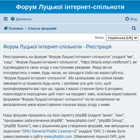
Форум Луцької інтернет-спільноти
Допомога
Вхід
П
Головна
Список форумів
о
Мова:
ш
Форум Луцької інтернет-спільноти - Реєстрація
у
Реєструючись на форумі “Форум Луцької інтернет-спільноти” (надалі “ми”,
к
“наш”, “Форум Луцької інтернет-спільноти”, “https://black.volyn.net/forum”), ви
підтверджуєте свою згоду з наступними умовами. Якщо ви не
погоджуєтесь з ними, будь ласка, не заходьте і/або не користуйтесь
“Форум Луцької інтернет-спільноти”. Ми залишаємо за собою право
змінювати ці правила будь-коли, і зробимо усе для того, щоб
проінформувати вас про це, однак з вашої сторони було б розумно
переглядати періодично цей текст на предмет змін, оскільки користування
форумом “Форум Луцької інтернет-спільноти” після оновлення чи
виправлення умов користування означає вашу згоду з ними.
Наші форуми працюють на базі скрипту phpBB (надалі “вони”, “їхнє”,
“програмне забезпечення phpBB”, “www.phpbb.com”, “phpBB Group”,
“phpBB Teams”), яке є рішенням для створення форумів, яке випущене за
ліцензією “
GNU General Public License v2
” (надалі “GPL”) і може бути
завантаженим з сайту
www.phpbb.com
. Обмеження ліцензії GPL для