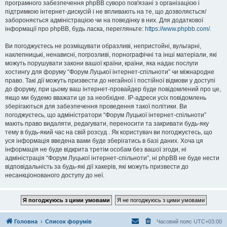
програмного забезпечення phpBB суворо пов'язані з організацією і
підтримкою інтернет-дискусій і не впливають на те, що дозволяється/
забороняється адміністрацією чи на поведінку в них. Для додаткової
інформації про phpBB, будь ласка, перегляньте:
https://www.phpbb.com/
.
Ви погоджуєтесь не розміщувати образливі, непристойні, вульгарні,
наклепницькі, ненависні, погрозливі, порнографічні та інші матеріали, які
можуть порушувати закони вашої країни, країни, яка надає послуги
хостингу для форуму “Форум Луцької інтернет-спільноти” чи міжнародне
право. Такі дії можуть призвести до негайної і постійної відмови у доступі
до форуму, при цьому ваш інтернет-провайдер буде повідомлений про це,
якщо ми будемо вважати це за необхідне. IP-адреси усіх повідомлень
зберігаються для забезпечення проведення такої політики. Ви
погоджуєтесь, що адміністратори “Форум Луцької інтернет-спільноти”
мають право видаляти, редагувати, переносити та закривати будь-яку
тему в будь-який час на свій розсуд . Як користувач ви погоджуєтесь, що
уся інформація введена вами буде зберігатись в базі даних. Хоча ця
інформація не буде відкрита третім особам без вашої згоди, ні
адміністрація “Форум Луцької інтернет-спільноти”, ні phpBB не буде нести
відповідальність за будь-які дії хакерів, які можуть призвести до
несанкціонованого доступу до неї.
Головна
Список форумів
Часовий пояс
UTC+03:00