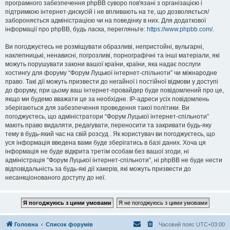
програмного забезпечення phpBB суворо пов'язані з організацією і
підтримкою інтернет-дискусій і не впливають на те, що дозволяється/
забороняється адміністрацією чи на поведінку в них. Для додаткової
інформації про phpBB, будь ласка, перегляньте:
https://www.phpbb.com/
.
Ви погоджуєтесь не розміщувати образливі, непристойні, вульгарні,
наклепницькі, ненависні, погрозливі, порнографічні та інші матеріали, які
можуть порушувати закони вашої країни, країни, яка надає послуги
хостингу для форуму “Форум Луцької інтернет-спільноти” чи міжнародне
право. Такі дії можуть призвести до негайної і постійної відмови у доступі
до форуму, при цьому ваш інтернет-провайдер буде повідомлений про це,
якщо ми будемо вважати це за необхідне. IP-адреси усіх повідомлень
зберігаються для забезпечення проведення такої політики. Ви
погоджуєтесь, що адміністратори “Форум Луцької інтернет-спільноти”
мають право видаляти, редагувати, переносити та закривати будь-яку
тему в будь-який час на свій розсуд . Як користувач ви погоджуєтесь, що
уся інформація введена вами буде зберігатись в базі даних. Хоча ця
інформація не буде відкрита третім особам без вашої згоди, ні
адміністрація “Форум Луцької інтернет-спільноти”, ні phpBB не буде нести
відповідальність за будь-які дії хакерів, які можуть призвести до
несанкціонованого доступу до неї.
Головна
Список форумів
Часовий пояс
UTC+03:00