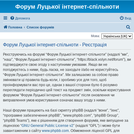
Форум Луцької інтернет-спільноти
Допомога
Вхід
П
Головна
Список форумів
о
Мова:
ш
Форум Луцької інтернет-спільноти - Реєстрація
у
Реєструючись на форумі “Форум Луцької інтернет-спільноти” (надалі “ми”,
к
“наш”, “Форум Луцької інтернет-спільноти”, “https://black.volyn.net/forum”), ви
підтверджуєте свою згоду з наступними умовами. Якщо ви не
погоджуєтесь з ними, будь ласка, не заходьте і/або не користуйтесь
“Форум Луцької інтернет-спільноти”. Ми залишаємо за собою право
змінювати ці правила будь-коли, і зробимо усе для того, щоб
проінформувати вас про це, однак з вашої сторони було б розумно
переглядати періодично цей текст на предмет змін, оскільки користування
форумом “Форум Луцької інтернет-спільноти” після оновлення чи
виправлення умов користування означає вашу згоду з ними.
Наші форуми працюють на базі скрипту phpBB (надалі “вони”, “їхнє”,
“програмне забезпечення phpBB”, “www.phpbb.com”, “phpBB Group”,
“phpBB Teams”), яке є рішенням для створення форумів, яке випущене за
ліцензією “
GNU General Public License v2
” (надалі “GPL”) і може бути
завантаженим з сайту
www.phpbb.com
. Обмеження ліцензії GPL для