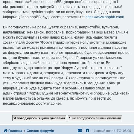
програмного забезпечення phpBB суворо пов'язані з організацією і
підтримкою інтернет-дискусій і не впливають на те, що дозволяється/
забороняється адміністрацією чи на поведінку в них. Для додаткової
інформації про phpBB, будь ласка, перегляньте:
https://www.phpbb.com/
.
Ви погоджуєтесь не розміщувати образливі, непристойні, вульгарні,
наклепницькі, ненависні, погрозливі, порнографічні та інші матеріали, які
можуть порушувати закони вашої країни, країни, яка надає послуги
хостингу для форуму “Форум Луцької інтернет-спільноти” чи міжнародне
право. Такі дії можуть призвести до негайної і постійної відмови у доступі
до форуму, при цьому ваш інтернет-провайдер буде повідомлений про це,
якщо ми будемо вважати це за необхідне. IP-адреси усіх повідомлень
зберігаються для забезпечення проведення такої політики. Ви
погоджуєтесь, що адміністратори “Форум Луцької інтернет-спільноти”
мають право видаляти, редагувати, переносити та закривати будь-яку
тему в будь-який час на свій розсуд . Як користувач ви погоджуєтесь, що
уся інформація введена вами буде зберігатись в базі даних. Хоча ця
інформація не буде відкрита третім особам без вашої згоди, ні
адміністрація “Форум Луцької інтернет-спільноти”, ні phpBB не буде нести
відповідальність за будь-які дії хакерів, які можуть призвести до
несанкціонованого доступу до неї.
Головна
Список форумів
Часовий пояс
UTC+03:00