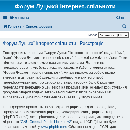
Форум Луцької інтернет-спільноти
Допомога
Вхід
П
Головна
Список форумів
о
Мова:
ш
Форум Луцької інтернет-спільноти - Реєстрація
у
Реєструючись на форумі “Форум Луцької інтернет-спільноти” (надалі “ми”,
к
“наш”, “Форум Луцької інтернет-спільноти”, “https://black.volyn.net/forum”), ви
підтверджуєте свою згоду з наступними умовами. Якщо ви не
погоджуєтесь з ними, будь ласка, не заходьте і/або не користуйтесь
“Форум Луцької інтернет-спільноти”. Ми залишаємо за собою право
змінювати ці правила будь-коли, і зробимо усе для того, щоб
проінформувати вас про це, однак з вашої сторони було б розумно
переглядати періодично цей текст на предмет змін, оскільки користування
форумом “Форум Луцької інтернет-спільноти” після оновлення чи
виправлення умов користування означає вашу згоду з ними.
Наші форуми працюють на базі скрипту phpBB (надалі “вони”, “їхнє”,
“програмне забезпечення phpBB”, “www.phpbb.com”, “phpBB Group”,
“phpBB Teams”), яке є рішенням для створення форумів, яке випущене за
ліцензією “
GNU General Public License v2
” (надалі “GPL”) і може бути
завантаженим з сайту
www.phpbb.com
. Обмеження ліцензії GPL для