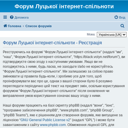
Форум Луцької інтернет-спільноти
Допомога
Вхід
П
Головна
Список форумів
о
Мова:
ш
Форум Луцької інтернет-спільноти - Реєстрація
у
Реєструючись на форумі “Форум Луцької інтернет-спільноти” (надалі “ми”,
к
“наш”, “Форум Луцької інтернет-спільноти”, “https://black.volyn.net/forum”), ви
підтверджуєте свою згоду з наступними умовами. Якщо ви не
погоджуєтесь з ними, будь ласка, не заходьте і/або не користуйтесь
“Форум Луцької інтернет-спільноти”. Ми залишаємо за собою право
змінювати ці правила будь-коли, і зробимо усе для того, щоб
проінформувати вас про це, однак з вашої сторони було б розумно
переглядати періодично цей текст на предмет змін, оскільки користування
форумом “Форум Луцької інтернет-спільноти” після оновлення чи
виправлення умов користування означає вашу згоду з ними.
Наші форуми працюють на базі скрипту phpBB (надалі “вони”, “їхнє”,
“програмне забезпечення phpBB”, “www.phpbb.com”, “phpBB Group”,
“phpBB Teams”), яке є рішенням для створення форумів, яке випущене за
ліцензією “
GNU General Public License v2
” (надалі “GPL”) і може бути
завантаженим з сайту
www.phpbb.com
. Обмеження ліцензії GPL для