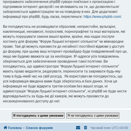
програмного забезпечення phpBB суворо пов'язані з організацією і
підтримкою інтернет-дискусій і не впливають на те, що дозволяється/
забороняється адміністрацією чи на поведінку в них. Для додаткової
інформації про phpBB, будь ласка, перегляньте:
https://www.phpbb.com/
.
Ви погоджуєтесь не розміщувати образливі, непристойні, вульгарні,
наклепницькі, ненависні, погрозливі, порнографічні та інші матеріали, які
можуть порушувати закони вашої країни, країни, яка надає послуги
хостингу для форуму “Форум Луцької інтернет-спільноти” чи міжнародне
право. Такі дії можуть призвести до негайної і постійної відмови у доступі
до форуму, при цьому ваш інтернет-провайдер буде повідомлений про це,
якщо ми будемо вважати це за необхідне. IP-адреси усіх повідомлень
зберігаються для забезпечення проведення такої політики. Ви
погоджуєтесь, що адміністратори “Форум Луцької інтернет-спільноти”
мають право видаляти, редагувати, переносити та закривати будь-яку
тему в будь-який час на свій розсуд . Як користувач ви погоджуєтесь, що
уся інформація введена вами буде зберігатись в базі даних. Хоча ця
інформація не буде відкрита третім особам без вашої згоди, ні
адміністрація “Форум Луцької інтернет-спільноти”, ні phpBB не буде нести
відповідальність за будь-які дії хакерів, які можуть призвести до
несанкціонованого доступу до неї.
Головна
Список форумів
Часовий пояс
UTC+03:00